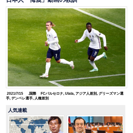
2021/7/15
.国際
FCバルセロナ
,
Ulala
,
アジア人差別
,
グリーズマン選
手
,
デンベレ選手
,
人種差別
人気連載