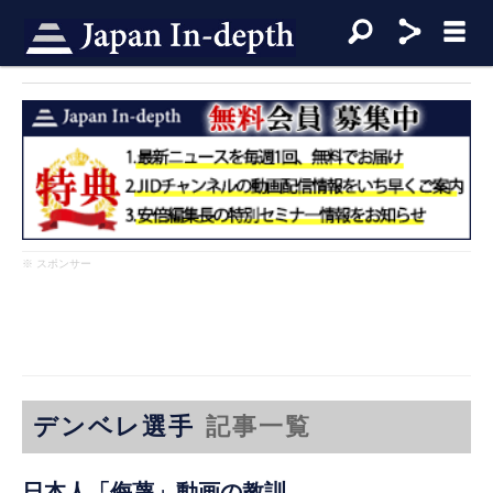
※ スポンサー
デンベレ選手
記事一覧
日本人「侮蔑」動画の教訓