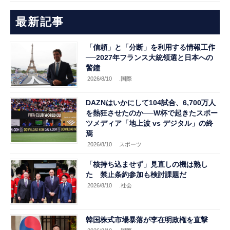
最新記事
「信頼」と「分断」を利用する情報工作
──2027年フランス大統領選と日本への
警鐘
2026/8/10
.国際
DAZNはいかにして104試合、6,700万人
を熱狂させたのか──W杯で起きたスポー
ツメディア「地上波 vs デジタル」の終
焉
2026/8/10
スポーツ
「核持ち込ませず」見直しの機は熟し
た 禁止条約参加も検討課題だ
2026/8/10
.社会
韓国株式市場暴落が李在明政権を直撃