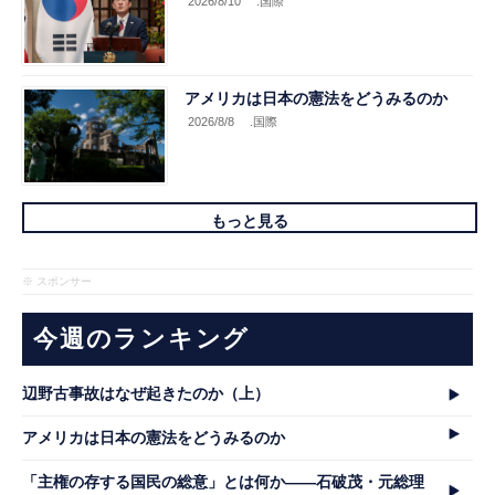
2026/8/10
.国際
アメリカは日本の憲法をどうみるのか
2026/8/8
.国際
もっと見る
※ スポンサー
今週のランキング
辺野古事故はなぜ起きたのか（上）
アメリカは日本の憲法をどうみるのか
「主権の存する国民の総意」とは何か――石破茂・元総理