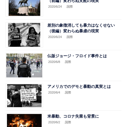
（前編）変わらぬ支配の現実
2020/6/24
.国際
差別の象徴消しても暴力はなくせない
（後編）変わらぬ暴虐の現実
2020/6/24
.国際
仏版ジョージ・フロイド事件とは
2020/6/8
.国際
アメリカでのデモと暴動の真実とは
2020/6/4
.国際
米暴動、コロナ失業も背景に
2020/6/2
.国際