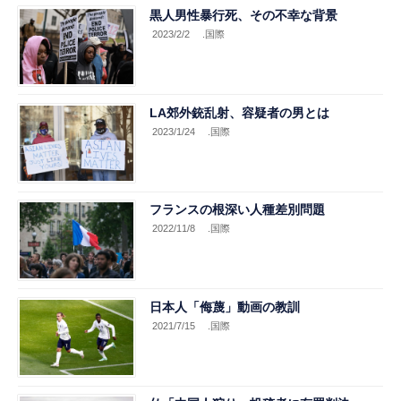
黒人男性暴行死、その不幸な背景
2023/2/2
.国際
LA郊外銃乱射、容疑者の男とは
2023/1/24
.国際
フランスの根深い人種差別問題
2022/11/8
.国際
日本人「侮蔑」動画の教訓
2021/7/15
.国際