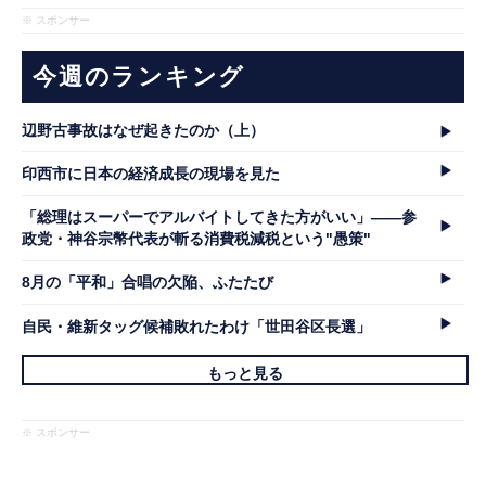
※ スポンサー
今週のランキング
辺野古事故はなぜ起きたのか（上）
印西市に日本の経済成長の現場を見た
「総理はスーパーでアルバイトしてきた方がいい」――参
政党・神谷宗幣代表が斬る消費税減税という"愚策"
8月の「平和」合唱の欠陥、ふたたび
自民・維新タッグ候補敗れたわけ「世田谷区長選」
もっと見る
※ スポンサー