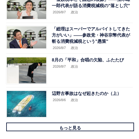
一郎代表が語る消費税減税の”落とし穴”
2026/8/7
.政治
「総理はスーパーでアルバイトしてきた
方がいい」――参政党・神谷宗幣代表が
斬る消費税減税という”愚策”
2026/8/7
.政治
8月の「平和」合唱の欠陥、ふたたび
2026/8/7
.政治
辺野古事故はなぜ起きたのか（上）
2026/8/6
.政治
もっと見る