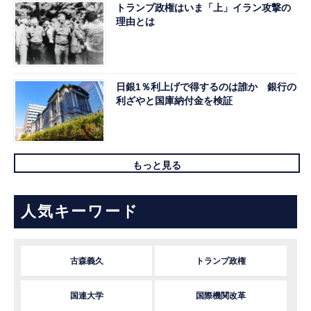
トランプ政権はいま「上」イラン攻撃の
理由とは
日銀1％利上げで得するのは誰か 銀行の
利ざやと国庫納付金を検証
もっと見る
人気キーワード
古森義久
トランプ政権
国連大学
国際機関改革