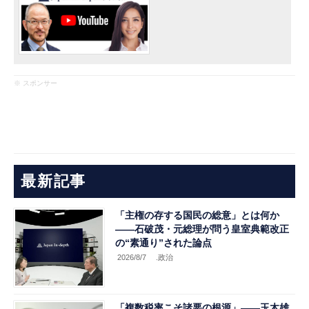
※ スポンサー
最新記事
「主権の存する国民の総意」とは何か
――石破茂・元総理が問う皇室典範改正
の“素通り”された論点
2026/8/7
.政治
「複数税率こそ諸悪の根源」――玉木雄