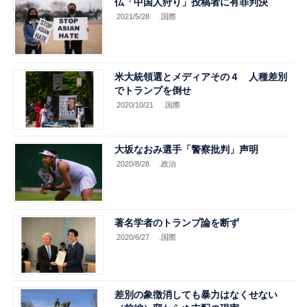
仏「中国人狩り」投稿者に有罪判決
2021/5/28
.国際
米大統領選とメディアその４ 人種差別
でトランプを倒せ
2020/10/21
.国際
大坂なおみ選手「警察批判」声明
2020/8/28
.政治
著名学者のトランプ論を断ず
2020/6/27
.国際
差別の象徴消しても暴力はなくせない