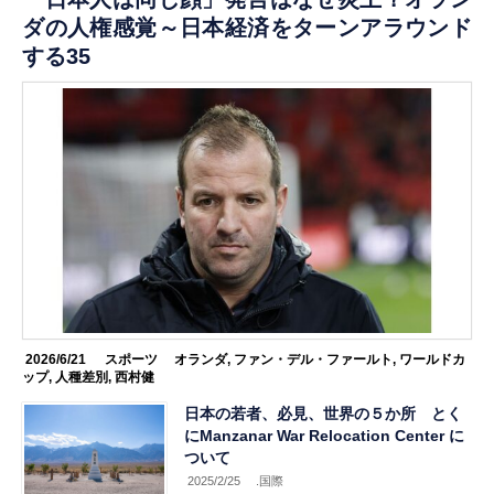
ダの人権感覚～日本経済をターンアラウンド
する35
2026/6/21
スポーツ
オランダ
,
ファン・デル・ファールト
,
ワールドカ
ップ
,
人種差別
,
西村健
日本の若者、必見、世界の５か所 とく
にManzanar War Relocation Center に
ついて
2025/2/25
.国際