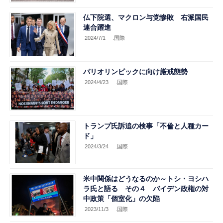
仏下院選、マクロン与党惨敗 右派国民
連合躍進
2024/7/1
.国際
パリオリンピックに向け厳戒態勢
2024/4/23
.国際
トランプ氏訴追の検事「不倫と人種カー
ド」
2024/3/24
.国際
米中関係はどうなるのか～トシ・ヨシハ
ラ氏と語る その４ バイデン政権の対
中政策「個室化」の欠陥
2023/11/3
.国際