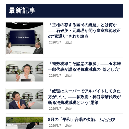
最新記事
「主権の存する国民の総意」とは何か
――石破茂・元総理が問う皇室典範改正
の“素通り”された論点
2026/8/7
.政治
「複数税率こそ諸悪の根源」――玉木雄
一郎代表が語る消費税減税の”落とし穴”
2026/8/7
.政治
「総理はスーパーでアルバイトしてきた
方がいい」――参政党・神谷宗幣代表が
斬る消費税減税という”愚策”
2026/8/7
.政治
8月の「平和」合唱の欠陥、ふたたび
2026/8/7
.政治