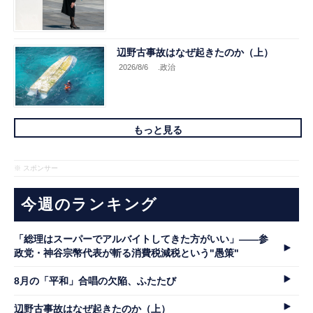
辺野古事故はなぜ起きたのか（上）
2026/8/6
.政治
もっと見る
※ スポンサー
今週のランキング
「総理はスーパーでアルバイトしてきた方がいい」――参
政党・神谷宗幣代表が斬る消費税減税という"愚策"
8月の「平和」合唱の欠陥、ふたたび
辺野古事故はなぜ起きたのか（上）