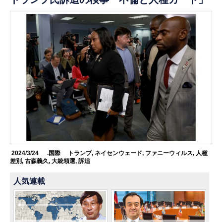
2024/3/24
.国際
トランプ
,
ネイセンウェード
,
ファニーウィルス
,
人種
差別
,
古森義久
,
大統領選
,
訴追
人気連載