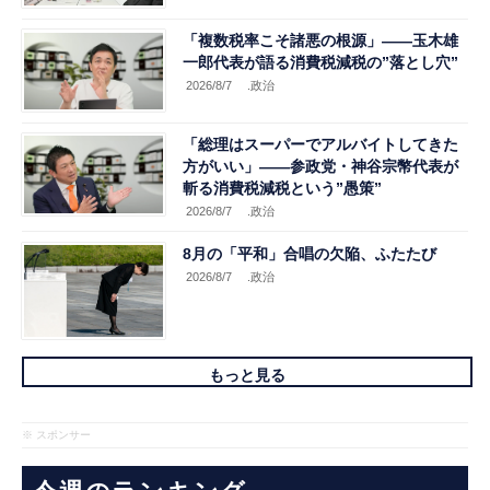
「複数税率こそ諸悪の根源」――玉木雄
一郎代表が語る消費税減税の”落とし穴”
2026/8/7
.政治
「総理はスーパーでアルバイトしてきた
方がいい」――参政党・神谷宗幣代表が
斬る消費税減税という”愚策”
2026/8/7
.政治
8月の「平和」合唱の欠陥、ふたたび
2026/8/7
.政治
もっと見る
※ スポンサー