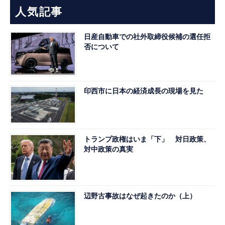
人気記事
日産自動車での社外取締役候補の選任拒
否について
印西市に日本の経済成長の現場を見た
トランプ政権はいま「下」 対日政策、
対中政策の真実
辺野古事故はなぜ起きたのか（上）