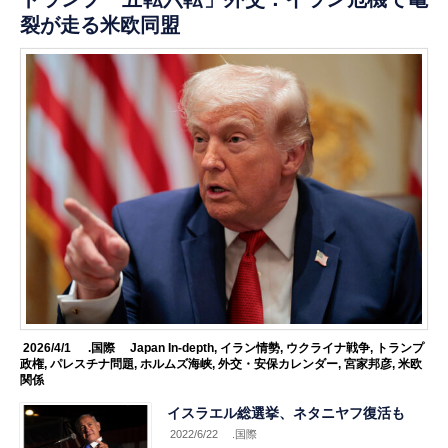
裂が走る米欧同盟
2026/4/1
.国際
Japan In-depth
,
イラン情勢
,
ウクライナ戦争
,
トランプ
政権
,
パレスチナ問題
,
ホルムズ海峡
,
外交・安保カレンダー
,
宮家邦彦
,
米欧
関係
イスラエル総選挙、ネタニヤフ復活も
2022/6/22
.国際