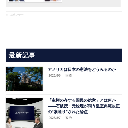
※ スポンサー
最新記事
アメリカは日本の憲法をどうみるのか
2026/8/8
.国際
「主権の存する国民の総意」とは何か
――石破茂・元総理が問う皇室典範改正
の“素通り”された論点
2026/8/7
.政治