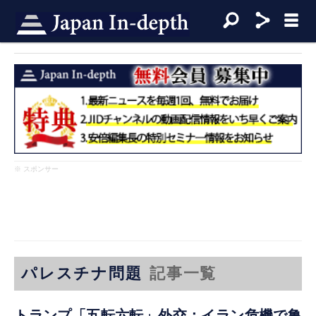
※ スポンサー
パレスチナ問題
記事一覧
トランプ「五転六転」外交：イラン危機で亀