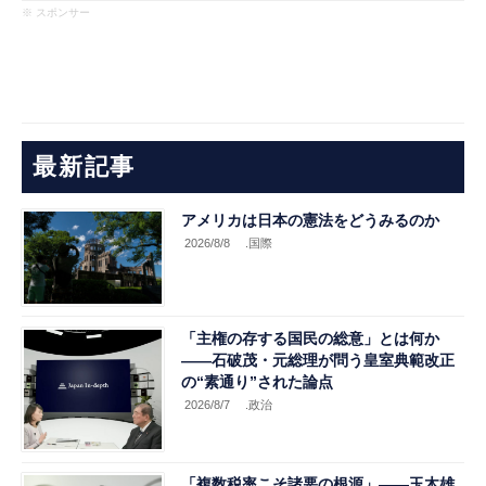
※ スポンサー
最新記事
アメリカは日本の憲法をどうみるのか
2026/8/8
.国際
「主権の存する国民の総意」とは何か
――石破茂・元総理が問う皇室典範改正
の“素通り”された論点
2026/8/7
.政治
「複数税率こそ諸悪の根源」――玉木雄