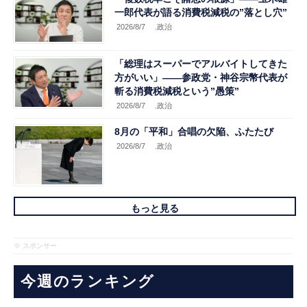
一郎代表が語る消費税減税の”落とし穴”
2026/8/7
.政治
「総理はスーパーでアルバイトしてきた
方がいい」――参政党・神谷宗幣代表が
斬る消費税減税という”愚策”
2026/8/7
.政治
8月の「平和」合唱の欠陥、ふたたび
2026/8/7
.政治
もっと見る
※ スポンサー
今週のランキング