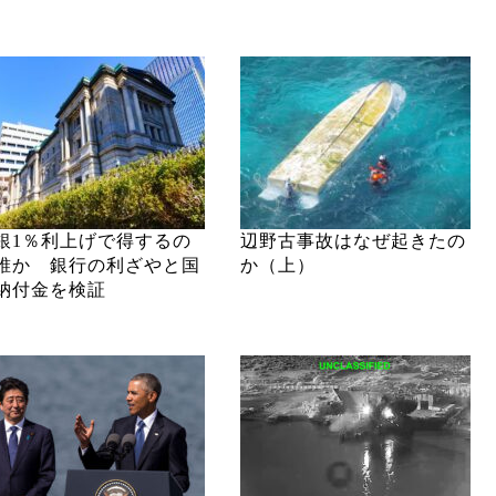
銀1％利上げで得するの
辺野古事故はなぜ起きたの
誰か 銀行の利ざやと国
か（上）
納付金を検証