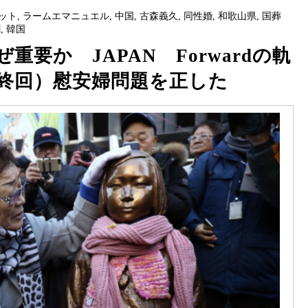
ット
,
ラームエマニュエル
,
中国
,
古森義久
,
同性婚
,
和歌山県
,
国葬
聞
,
韓国
要か JAPAN Forwardの軌
終回）慰安婦問題を正した