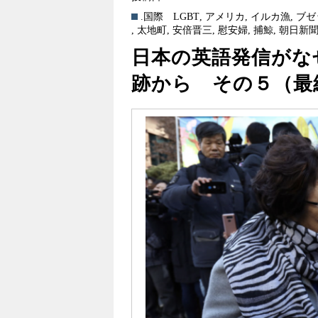
.国際
LGBT
,
アメリカ
,
イルカ漁
,
ブゼ
,
太地町
,
安倍晋三
,
慰安婦
,
捕鯨
,
朝日新
日本の英語発信がなぜ重
跡から その５（最