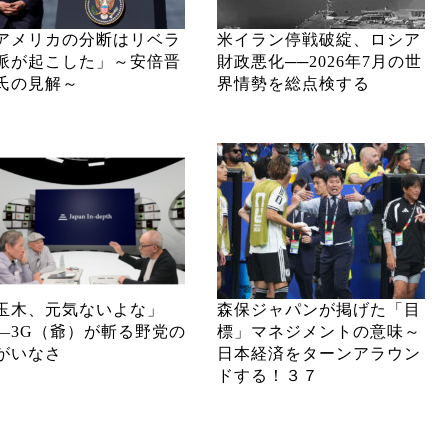
アメリカの分断はリベラ
米イラン停戦破綻、ロシア
派が起こした」～安倍晋
財政悪化──2026年7月の世
氏の見解～
界情勢を総点検する
玉木、元気ないよな」
森保ジャパンが掲げた「目
―3G（爺）が斬る野党の
標」マネジメントの意味～
がいなさ
日本経済をターンアラウン
ドする！３７