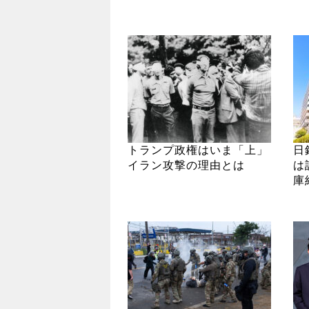
トランプ政権はいま「上」
日
イラン攻撃の理由とは
は
庫