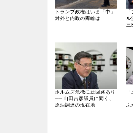
トランプ政権はいま「中」
「
対外と内政の両輪は
ル
三
ホルムズ危機に迂回路あり
「
── 山田吉彦議員に聞く、
―
原油調達の現在地
ふ