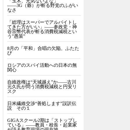
「玉木、元気ないよな」
――3G（爺）が斬る野党のふがい
なさ
「総理はスーパーでアルバイトし
てきた方がいい」――参政党・神
谷宗幣代表が斬る消費税減税とい
う”愚策”
8月の「平和」合唱の欠陥、ふたた
び
ロシアのスパイ活動への日本の無
関心
自維政権は“天城越え”か――古川
元久氏が問う消費税減税と円安リ
スク
日米繊維交渉“善処します”誤訳伝
説 その１
GIGAスクール2期は「ストップし
ている」——教員・校長・起業家
が語る教育現場の現在地