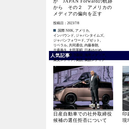
か JAPAN Forwardの軌跡
から その２ アメリカの
メディアの偏向を正す
投稿日：2023/7/8
.国際
NHK
,
アメリカ
,
インバウンド
,
ジャパンタイムズ
,
ジャパンフォワード
,
ブゼット
,
リベラル
,
共同通信
,
内藤泰朗
,
古森義久
,
太田英昭
,
日本ゆがめ
,
人気記事
日本叩き
,
朝日新聞
,
海外メディア
,
英文メディア
,
英語
,
英語メディア
日産自動車での社外取締役
印
候補の選任拒否について
現