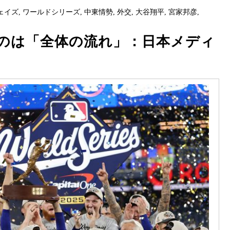
ェイズ
,
ワールドシリーズ
,
中東情勢
,
外交
,
大谷翔平
,
宮家邦彦
,
のは「全体の流れ」：日本メディ