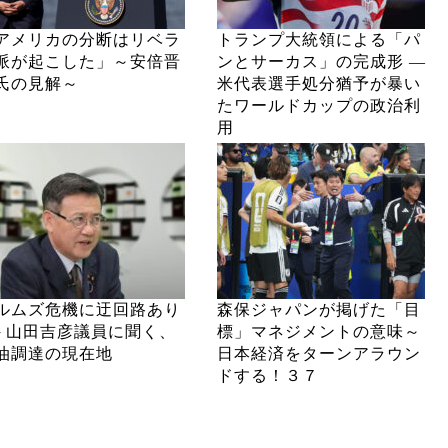
アメリカの分断はリベラ
トランプ大統領による「パ
派が起こした」～安倍晋
ンとサーカス」の完成形 ―
氏の見解～
米代表選手処分猶予が暴い
たワールドカップの政治利
用
ルムズ危機に迂回路あり
森保ジャパンが掲げた「目
─ 山田吉彦議員に聞く、
標」マネジメントの意味～
油調達の現在地
日本経済をターンアラウン
ドする！３７