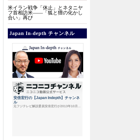
米イラン戦争「休止」とネタニヤ
フ首相訪米――「狐と狸の化かし
合い」再び
Japan In-depth チャンネル