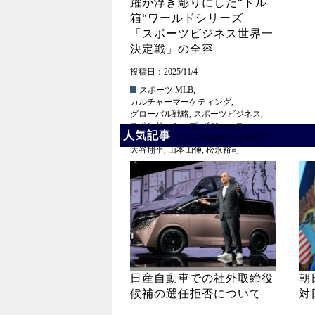
躍が浮き彫りにした“ドル
箱“ワールドシリーズ
「スポーツビジネス世界一
決定戦」の全容
投稿日：2025/11/4
スポーツ
MLB
,
カルチャーマーケティング
,
グローバル戦略
,
スポーツビジネス
,
スポンサーシップ
,
ドジャース
,
人気記事
ブルージェイズ
,
ワールドシリーズ
,
大谷翔平
,
山本由伸
,
松永裕司
日産自動車での社外取締役
朝
候補の選任拒否について
対