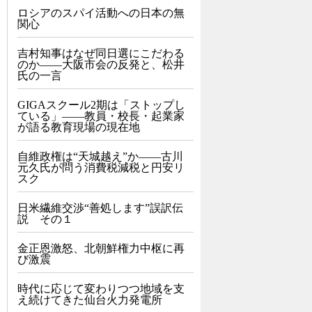
ロシアのスパイ活動への日本の無
関心
吉村知事はなぜ同日選にこだわる
のか――大阪市会の反発と、松井
氏の一言
GIGAスクール2期は「ストップし
ている」——教員・校長・起業家
が語る教育現場の現在地
自維政権は“天城越え”か――古川
元久氏が問う消費税減税と円安リ
スク
日米繊維交渉“善処します”誤訳伝
説 その１
金正恩激怒、北朝鮮権力中枢に再
び激震
時代に応じて変わりつつ地域を支
え続けてきた仙台火力発電所