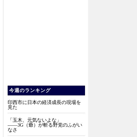
今週のランキング
印西市に日本の経済成長の現場を
見た
「玉木、元気ないよな」
――3G（爺）が斬る野党のふがい
なさ