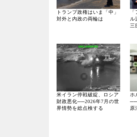
トランプ政権はいま「中」
「
対外と内政の両輪は
ル
三
米イラン停戦破綻、ロシア
ホ
財政悪化──2026年7月の世
─
界情勢を総点検する
原