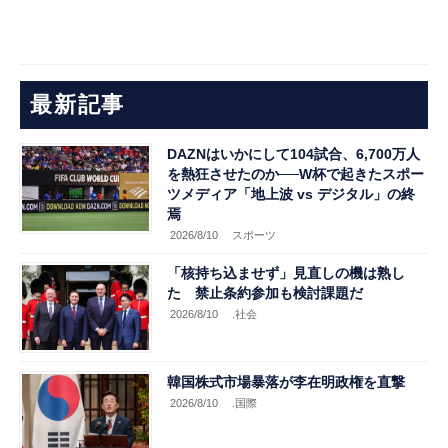
最新記事
DAZNはいかにして104試合、6,700万人
を熱狂させたのか──W杯で起きたスポー
ツメディア「地上波 vs デジタル」の終
焉
2026/8/10
スポーツ
「核持ち込ませず」見直しの機は熟し
た 禁止条約参加も検討課題だ
2026/8/10
.社会
韓国株式市場暴落が李在明政権を直撃
2026/8/10
.国際