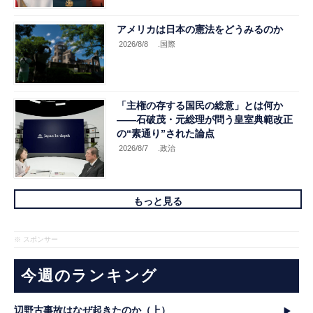
アメリカは日本の憲法をどうみるのか
2026/8/8
.国際
「主権の存する国民の総意」とは何か
――石破茂・元総理が問う皇室典範改正
の“素通り”された論点
2026/8/7
.政治
もっと見る
※ スポンサー
今週のランキング
辺野古事故はなぜ起きたのか（上）