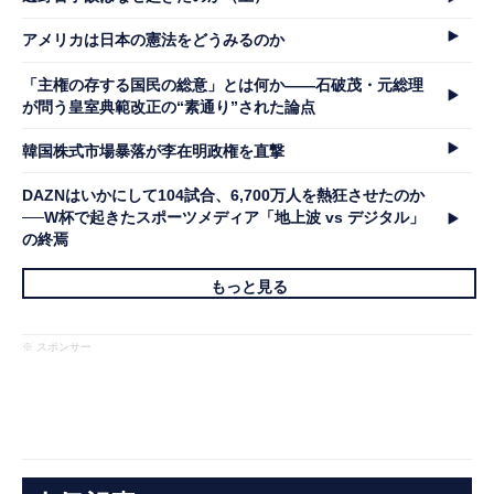
アメリカは日本の憲法をどうみるのか
「主権の存する国民の総意」とは何か――石破茂・元総理
が問う皇室典範改正の“素通り”された論点
韓国株式市場暴落が李在明政権を直撃
DAZNはいかにして104試合、6,700万人を熱狂させたのか
──W杯で起きたスポーツメディア「地上波 vs デジタル」
の終焉
もっと見る
※ スポンサー