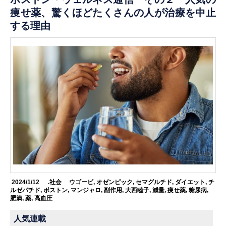
痩せ薬、驚くほどたくさんの人が治療を中止
する理由
2024/1/12
.社会
ウゴービ
,
オゼンピック
,
セマグルチド
,
ダイエット
,
チ
ルゼパチド
,
ボストン
,
マンジャロ
,
副作用
,
大西睦子
,
減量
,
痩せ薬
,
糖尿病
,
肥満
,
薬
,
高血圧
人気連載