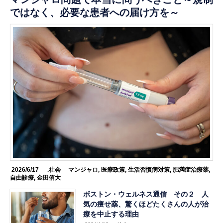
ではなく、必要な患者への届け方を～
2026/6/17
.社会
マンジャロ
,
医療政策
,
生活習慣病対策
,
肥満症治療薬
,
自由診療
,
金田侑大
ボストン・ウェルネス通信 その２ 人
気の痩せ薬、驚くほどたくさんの人が治
療を中止する理由