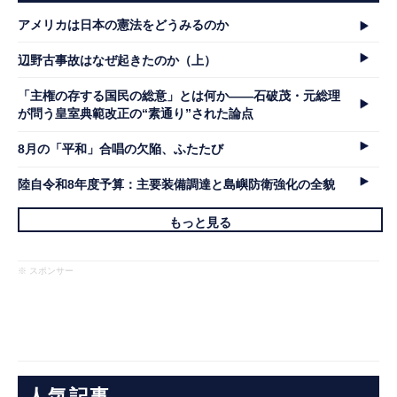
アメリカは日本の憲法をどうみるのか
辺野古事故はなぜ起きたのか（上）
「主権の存する国民の総意」とは何か――石破茂・元総理
が問う皇室典範改正の“素通り”された論点
8月の「平和」合唱の欠陥、ふたたび
陸自令和8年度予算：主要装備調達と島嶼防衛強化の全貌
もっと見る
※ スポンサー