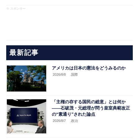
※ スポンサー
最新記事
アメリカは日本の憲法をどうみるのか
2026/8/8
.国際
「主権の存する国民の総意」とは何か
――石破茂・元総理が問う皇室典範改正
の“素通り”された論点
2026/8/7
.政治