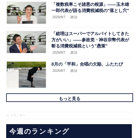
「複数税率こそ諸悪の根源」――玉木雄
一郎代表が語る消費税減税の”落とし穴”
2026/8/7
.政治
「総理はスーパーでアルバイトしてきた
方がいい」――参政党・神谷宗幣代表が
斬る消費税減税という”愚策”
2026/8/7
.政治
8月の「平和」合唱の欠陥、ふたたび
2026/8/7
.政治
もっと見る
※ スポンサー
今週のランキング