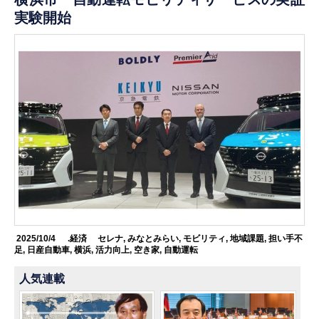
実験開始
2025/10/4
.経済
セレナ
,
みなとみらい
,
モビリティ
,
地域課題
,
担い手不
足
,
日産自動車
,
横浜
,
活力向上
,
空き家
,
自動運転
人気連載