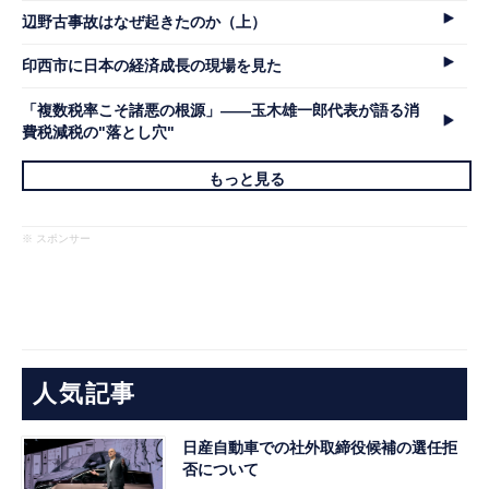
辺野古事故はなぜ起きたのか（上）
印西市に日本の経済成長の現場を見た
「複数税率こそ諸悪の根源」――玉木雄一郎代表が語る消
費税減税の"落とし穴"
もっと見る
※ スポンサー
人気記事
日産自動車での社外取締役候補の選任拒
否について