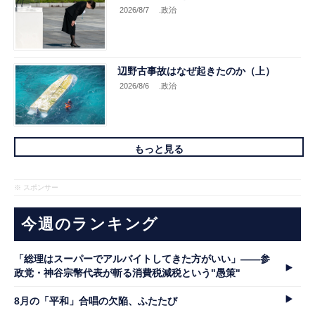
2026/8/7
.政治
辺野古事故はなぜ起きたのか（上）
2026/8/6
.政治
もっと見る
※ スポンサー
今週のランキング
「総理はスーパーでアルバイトしてきた方がいい」――参
政党・神谷宗幣代表が斬る消費税減税という"愚策"
8月の「平和」合唱の欠陥、ふたたび