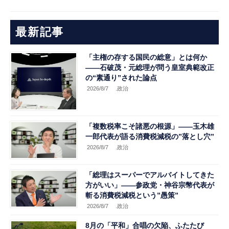
最新記事
「主権の存する国民の総意」とは何か
――石破茂・元総理が問う皇室典範改正
の“素通り”された論点
2026/8/7
.政治
「複数税率こそ諸悪の根源」――玉木雄
一郎代表が語る消費税減税の”落とし穴”
2026/8/7
.政治
「総理はスーパーでアルバイトしてきた
方がいい」――参政党・神谷宗幣代表が
斬る消費税減税という”愚策”
2026/8/7
.政治
8月の「平和」合唱の欠陥、ふたたび