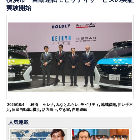
実験開始
2025/10/4
.経済
セレナ
,
みなとみらい
,
モビリティ
,
地域課題
,
担い手不
足
,
日産自動車
,
横浜
,
活力向上
,
空き家
,
自動運転
人気連載