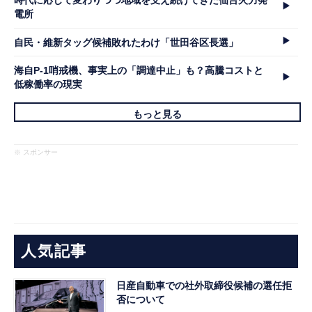
時代に応じて変わりつつ地域を支え続けてきた仙台火力発
電所
自民・維新タッグ候補敗れたわけ「世田谷区長選」
海自P-1哨戒機、事実上の「調達中止」も？高騰コストと
低稼働率の現実
もっと見る
※ スポンサー
人気記事
日産自動車での社外取締役候補の選任拒
否について