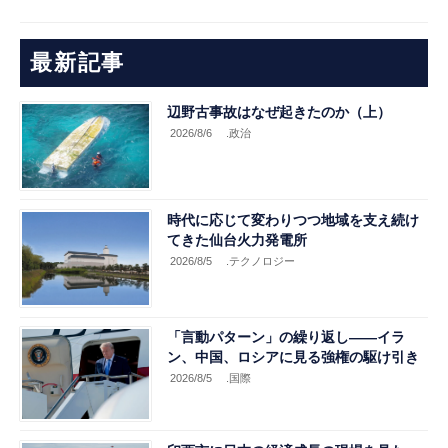
最新記事
辺野古事故はなぜ起きたのか（上）
2026/8/6
.政治
時代に応じて変わりつつ地域を支え続け
てきた仙台火力発電所
2026/8/5
.テクノロジー
「言動パターン」の繰り返し――イラ
ン、中国、ロシアに見る強権の駆け引き
2026/8/5
.国際