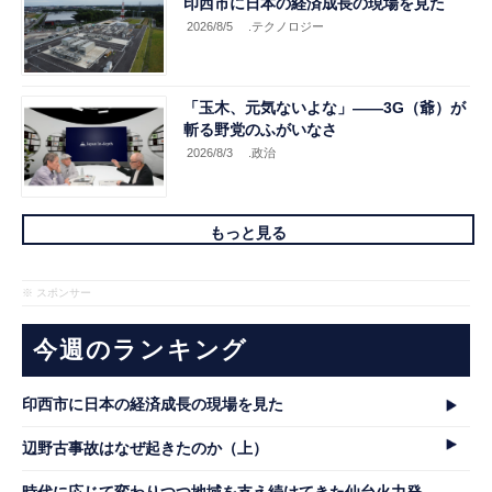
印西市に日本の経済成長の現場を見た
2026/8/5
.テクノロジー
「玉木、元気ないよな」――3G（爺）が
斬る野党のふがいなさ
2026/8/3
.政治
もっと見る
※ スポンサー
今週のランキング
印西市に日本の経済成長の現場を見た
辺野古事故はなぜ起きたのか（上）