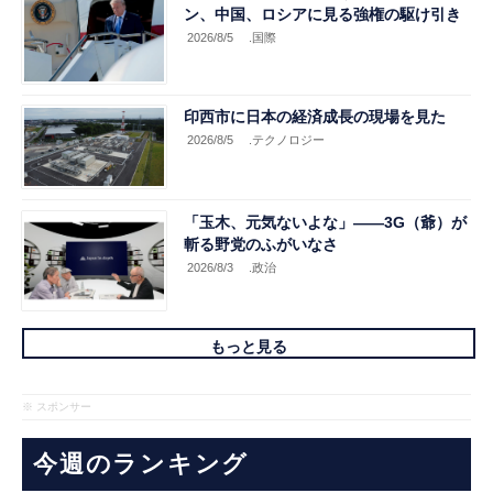
ン、中国、ロシアに見る強権の駆け引き
2026/8/5
.国際
印西市に日本の経済成長の現場を見た
2026/8/5
.テクノロジー
「玉木、元気ないよな」――3G（爺）が
斬る野党のふがいなさ
2026/8/3
.政治
もっと見る
※ スポンサー
今週のランキング