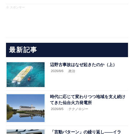
※ スポンサー
最新記事
辺野古事故はなぜ起きたのか（上）
2026/8/6
.政治
時代に応じて変わりつつ地域を支え続け
てきた仙台火力発電所
2026/8/5
.テクノロジー
「言動パターン」の繰り返し――イラ