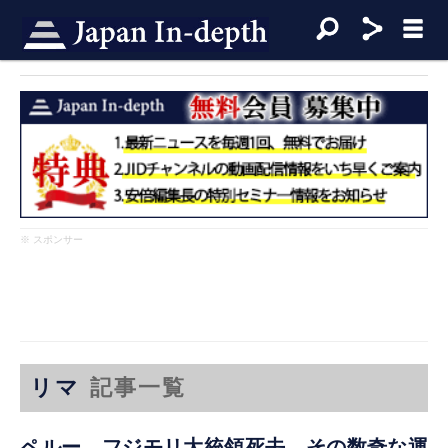
※ スポンサー
リマ
記事一覧
ペルー フジモリ大統領死去 その数奇な運