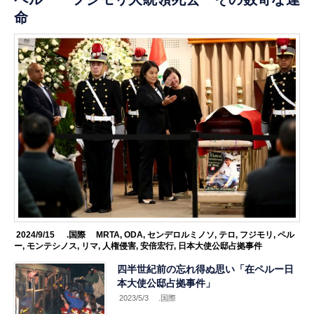
命
2024/9/15
.国際
MRTA
,
ODA
,
センデロルミノソ
,
テロ
,
フジモリ
,
ペル
ー
,
モンテシノス
,
リマ
,
人権侵害
,
安倍宏行
,
日本大使公邸占拠事件
四半世紀前の忘れ得ぬ思い「在ペルー日
本大使公邸占拠事件」
2023/5/3
.国際