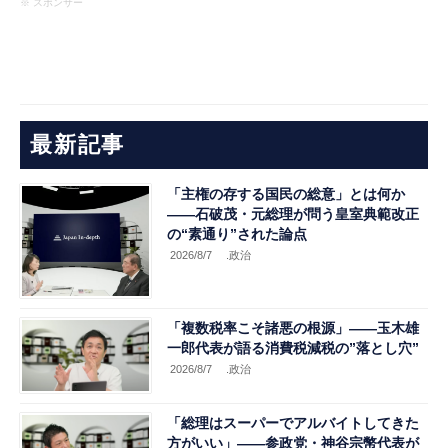
※ スポンサー
最新記事
「主権の存する国民の総意」とは何か
――石破茂・元総理が問う皇室典範改正
の“素通り”された論点
2026/8/7
.政治
「複数税率こそ諸悪の根源」――玉木雄
一郎代表が語る消費税減税の”落とし穴”
2026/8/7
.政治
「総理はスーパーでアルバイトしてきた
方がいい」――参政党・神谷宗幣代表が