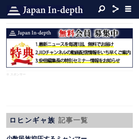
※ スポンサー
ロヒンギャ族
記事一覧
少数民族抑圧するミャンマー