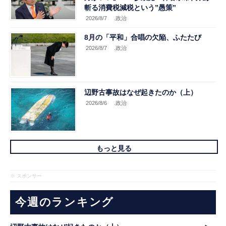
斬る消費税減税という”愚策”
2026/8/7
.政治
8月の「平和」合唱の欠陥、ふたたび
2026/8/7
.政治
辺野古事故はなぜ起きたのか（上）
2026/8/6
.政治
もっと見る
※ スポンサー
今週のランキング