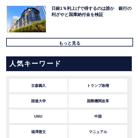
日銀1％利上げで得するのは誰か 銀行の
利ざやと国庫納付金を検証
もっと見る
人気キーワード
古森義久
トランプ政権
国連大学
国際機関改革
UNU
中国
福澤善文
マニュアル