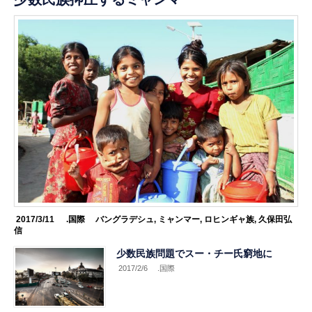
2017/3/11
.国際
バングラデシュ
,
ミャンマー
,
ロヒンギャ族
,
久保田弘
信
少数民族問題でスー・チー氏窮地に
2017/2/6
.国際