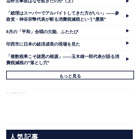
辺野古事故はなぜ起きたのか（上）
「総理はスーパーでアルバイトしてきた方がいい」――参
政党・神谷宗幣代表が斬る消費税減税という"愚策"
8月の「平和」合唱の欠陥、ふたたび
印西市に日本の経済成長の現場を見た
「複数税率こそ諸悪の根源」――玉木雄一郎代表が語る消
費税減税の"落とし穴"
もっと見る
※ スポンサー
人気記事