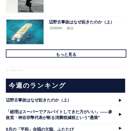
辺野古事故はなぜ起きたのか（上）
2026/8/6
.政治
もっと見る
※ スポンサー
今週のランキング
辺野古事故はなぜ起きたのか（上）
「総理はスーパーでアルバイトしてきた方がいい」――参
政党・神谷宗幣代表が斬る消費税減税という"愚策"
8月の「平和」合唱の欠陥、ふたたび