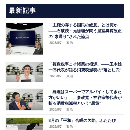
最新記事
「主権の存する国民の総意」とは何か
――石破茂・元総理が問う皇室典範改正
の“素通り”された論点
2026/8/7
.政治
「複数税率こそ諸悪の根源」――玉木雄
一郎代表が語る消費税減税の”落とし穴”
2026/8/7
.政治
「総理はスーパーでアルバイトしてきた
方がいい」――参政党・神谷宗幣代表が
斬る消費税減税という”愚策”
2026/8/7
.政治
8月の「平和」合唱の欠陥、ふたたび
2026/8/7
.政治