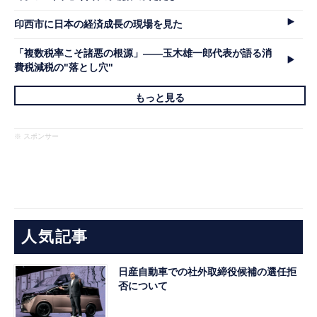
印西市に日本の経済成長の現場を見た
「複数税率こそ諸悪の根源」――玉木雄一郎代表が語る消
費税減税の"落とし穴"
もっと見る
※ スポンサー
人気記事
日産自動車での社外取締役候補の選任拒
否について