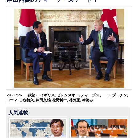
2022/5/6
.政治
イギリス
,
ゼレンスキー
,
ディープステート
,
プーチン
,
ローマ
,
古森義久
,
岸田文雄
,
松野博一
,
林芳正
,
棒読み
人気連載