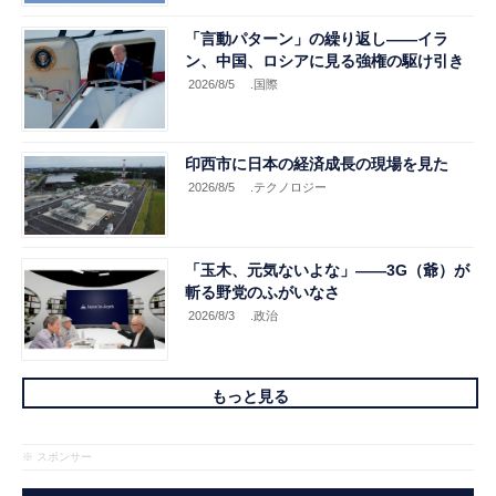
「言動パターン」の繰り返し――イラ
ン、中国、ロシアに見る強権の駆け引き
2026/8/5
.国際
印西市に日本の経済成長の現場を見た
2026/8/5
.テクノロジー
「玉木、元気ないよな」――3G（爺）が
斬る野党のふがいなさ
2026/8/3
.政治
もっと見る
※ スポンサー