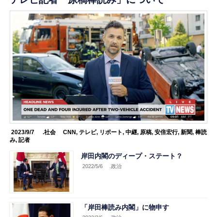
2023/9/7
.社会
CNN
,
テレビ
,
リポート
,
中継
,
原稿
,
安倍宏行
,
新聞
,
棒読
み
,
記者
岸田内閣のディープ・ステート？
2022/5/6
.政治
「岸田棒読み内閣」に物申す