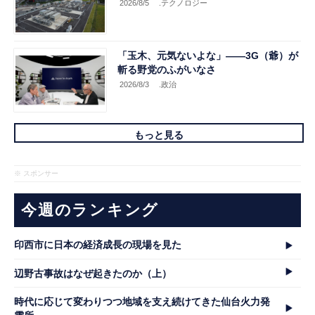
2026/8/5
.テクノロジー
「玉木、元気ないよな」――3G（爺）が
斬る野党のふがいなさ
2026/8/3
.政治
もっと見る
※ スポンサー
今週のランキング
印西市に日本の経済成長の現場を見た
辺野古事故はなぜ起きたのか（上）
時代に応じて変わりつつ地域を支え続けてきた仙台火力発