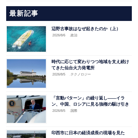
最新記事
辺野古事故はなぜ起きたのか（上）
2026/8/6
.政治
時代に応じて変わりつつ地域を支え続け
てきた仙台火力発電所
2026/8/5
.テクノロジー
「言動パターン」の繰り返し――イラ
ン、中国、ロシアに見る強権の駆け引き
2026/8/5
.国際
印西市に日本の経済成長の現場を見た