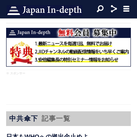
※ スポンサー
中共傘下
記事一覧
日本もWHOへの拠出金止めよ