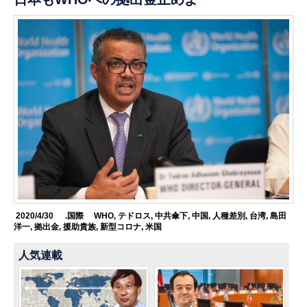
2020/4/30
.国際
WHO
,
テドロス
,
中共傘下
,
中国
,
人種差別
,
台湾
,
島田
洋一
,
拠出金
,
援助貴族
,
新型コロナ
,
米国
人気連載