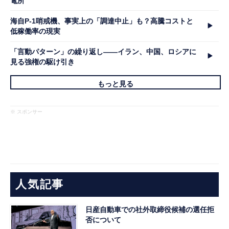
電所
海自P-1哨戒機、事実上の「調達中止」も？高騰コストと
低稼働率の現実
「言動パターン」の繰り返し――イラン、中国、ロシアに
見る強権の駆け引き
もっと見る
※ スポンサー
人気記事
日産自動車での社外取締役候補の選任拒
否について