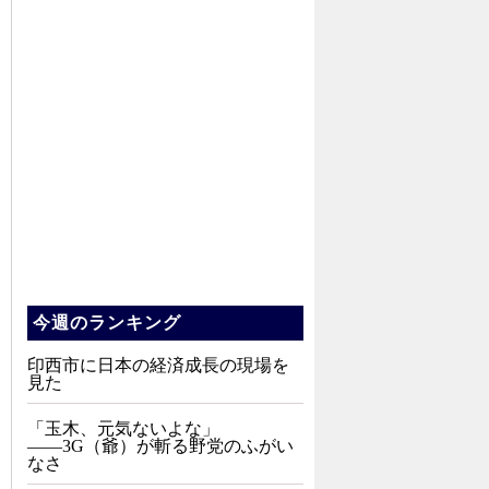
今週のランキング
印西市に日本の経済成長の現場を
見た
「玉木、元気ないよな」
――3G（爺）が斬る野党のふがい
なさ