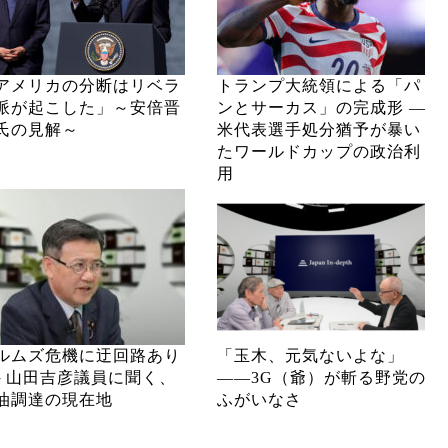
アメリカの分断はリベラ
トランプ大統領による「パ
派が起こした」～安倍晋
ンとサーカス」の完成形 ―
氏の見解～
米代表選手処分猶予が暴い
たワールドカップの政治利
用
ルムズ危機に迂回路あり
「玉木、元気ないよな」
─ 山田吉彦議員に聞く、
――3G（爺）が斬る野党の
油調達の現在地
ふがいなさ