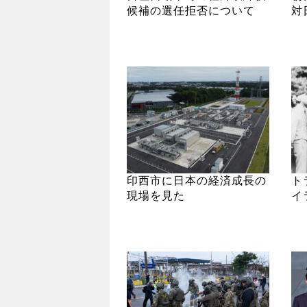
候補の選任拒否について
対
印西市に日本の経済成長の
ト
現場を見た
イ