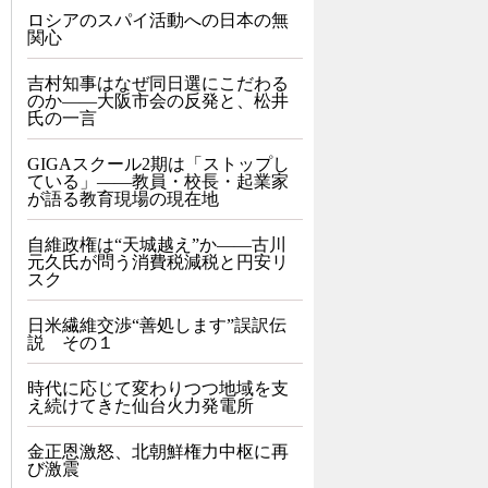
ロシアのスパイ活動への日本の無
関心
吉村知事はなぜ同日選にこだわる
のか――大阪市会の反発と、松井
氏の一言
GIGAスクール2期は「ストップし
ている」——教員・校長・起業家
が語る教育現場の現在地
自維政権は“天城越え”か――古川
元久氏が問う消費税減税と円安リ
スク
日米繊維交渉“善処します”誤訳伝
説 その１
時代に応じて変わりつつ地域を支
え続けてきた仙台火力発電所
金正恩激怒、北朝鮮権力中枢に再
び激震