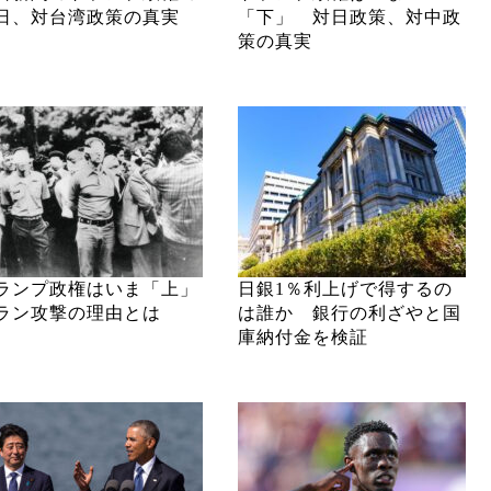
日、対台湾政策の真実
「下」 対日政策、対中政
策の真実
ランプ政権はいま「上」
日銀1％利上げで得するの
ラン攻撃の理由とは
は誰か 銀行の利ざやと国
庫納付金を検証