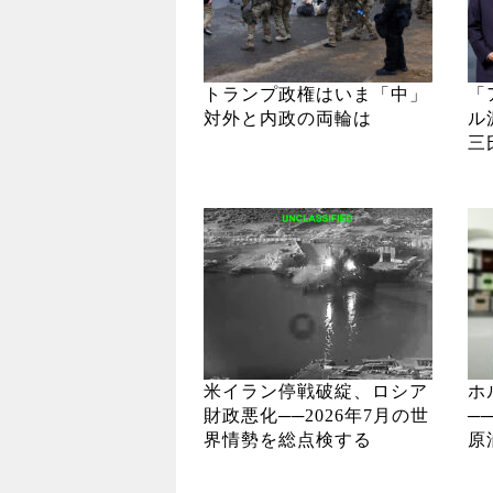
トランプ政権はいま「中」
「
対外と内政の両輪は
ル
三
米イラン停戦破綻、ロシア
ホ
財政悪化──2026年7月の世
─
界情勢を総点検する
原