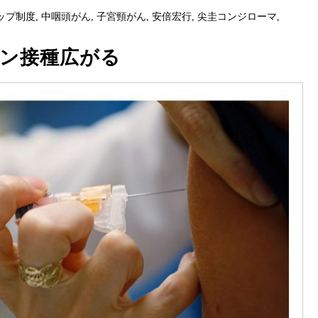
ップ制度
,
中咽頭がん
,
子宮頸がん
,
安倍宏行
,
尖圭コンジローマ
,
チン接種広がる