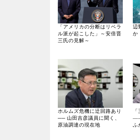
「アメリカの分断はリベラ
辺
ル派が起こした」～安倍晋
か
三氏の見解～
ホルムズ危機に迂回路あり
「
── 山田吉彦議員に聞く、
―
原油調達の現在地
ふ