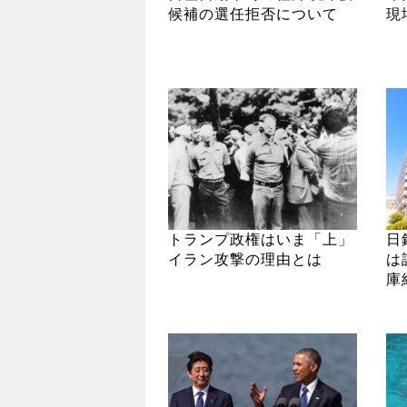
候補の選任拒否について
現
トランプ政権はいま「上」
日
イラン攻撃の理由とは
は
庫