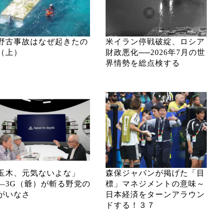
野古事故はなぜ起きたの
米イラン停戦破綻、ロシア
（上）
財政悪化──2026年7月の世
界情勢を総点検する
玉木、元気ないよな」
森保ジャパンが掲げた「目
―3G（爺）が斬る野党の
標」マネジメントの意味～
がいなさ
日本経済をターンアラウン
ドする！３７