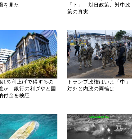
場を見た
「下」 対日政策、対中政
策の真実
銀1％利上げで得するの
トランプ政権はいま「中」
誰か 銀行の利ざやと国
対外と内政の両輪は
納付金を検証