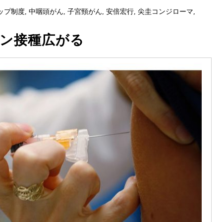
ップ制度
,
中咽頭がん
,
子宮頸がん
,
安倍宏行
,
尖圭コンジローマ
,
チン接種広がる