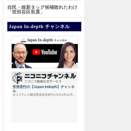
自民・維新タッグ候補敗れたわけ
「世田谷区長選」
Japan In-depth チャンネル