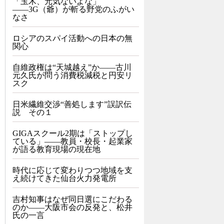
「玉木、元気ないよな」
――3G（爺）が斬る野党のふがい
なさ
ロシアのスパイ活動への日本の無
関心
自維政権は“天城越え”か――古川
元久氏が問う消費税減税と円安リ
スク
日米繊維交渉“善処します”誤訳伝
説 その１
GIGAスクール2期は「ストップし
ている」——教員・校長・起業家
が語る教育現場の現在地
時代に応じて変わりつつ地域を支
え続けてきた仙台火力発電所
吉村知事はなぜ同日選にこだわる
のか――大阪市会の反発と、松井
氏の一言