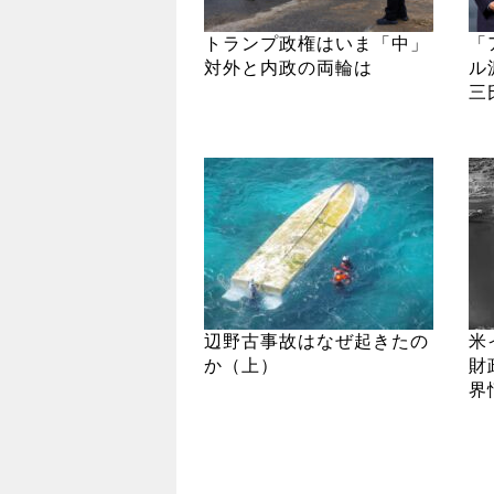
トランプ政権はいま「中」
「
対外と内政の両輪は
ル
三
辺野古事故はなぜ起きたの
米
か（上）
財
界