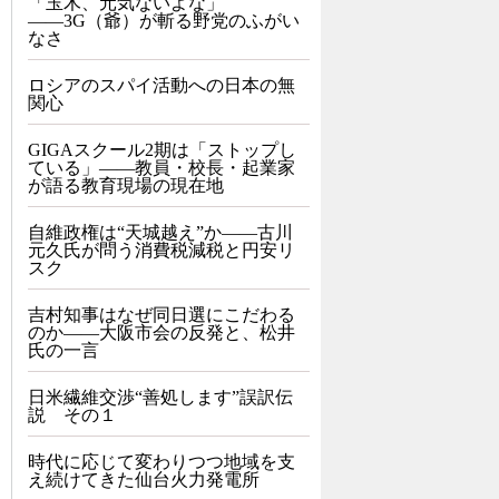
「玉木、元気ないよな」
――3G（爺）が斬る野党のふがい
なさ
ロシアのスパイ活動への日本の無
関心
GIGAスクール2期は「ストップし
ている」——教員・校長・起業家
が語る教育現場の現在地
自維政権は“天城越え”か――古川
元久氏が問う消費税減税と円安リ
スク
吉村知事はなぜ同日選にこだわる
のか――大阪市会の反発と、松井
氏の一言
日米繊維交渉“善処します”誤訳伝
説 その１
時代に応じて変わりつつ地域を支
え続けてきた仙台火力発電所