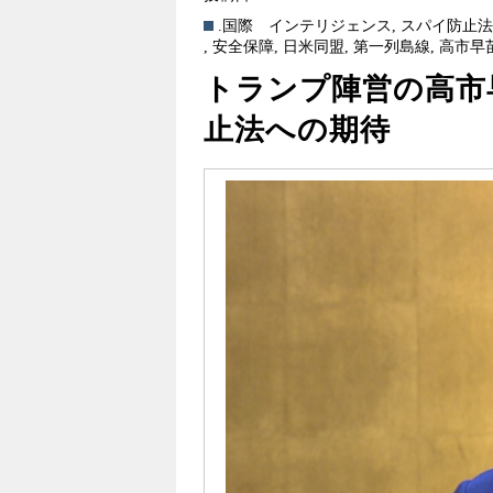
.国際
インテリジェンス
,
スパイ防止
,
安全保障
,
日米同盟
,
第一列島線
,
高市早
トランプ陣営の高市
止法への期待