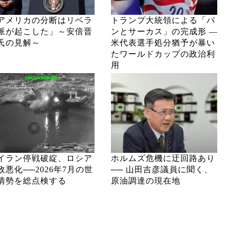
アメリカの分断はリベラ
トランプ大統領による「パ
派が起こした」～安倍晋
ンとサーカス」の完成形 ―
氏の見解～
米代表選手処分猶予が暴い
たワールドカップの政治利
用
イラン停戦破綻、ロシア
ホルムズ危機に迂回路あり
政悪化──2026年7月の世
── 山田吉彦議員に聞く、
情勢を総点検する
原油調達の現在地