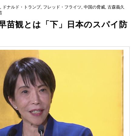
法
,
ドナルド・トランプ
,
フレッド・フライツ
,
中国の脅威
,
古森義久
苗
早苗観とは「下」日本のスパイ防