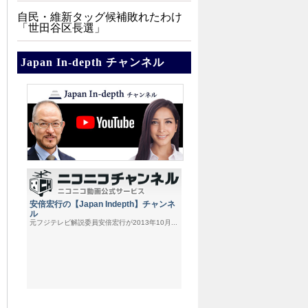
自民・維新タッグ候補敗れたわけ
「世田谷区長選」
Japan In-depth チャンネル