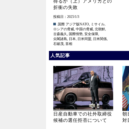
得るか（上）アメリカとの
折衝の失敗
投稿日：2025/1/3
.国際
アジア版NATO
,
ミサイル
,
ロシアの脅威
,
中国の脅威
,
北朝鮮
,
古森義久
,
国際情勢
,
安全保障
,
尖閣諸島
,
日本
,
日米同盟
,
日米関係
,
石破茂
,
首相
人気記事
日産自動車での社外取締役
朝
候補の選任拒否について
対