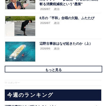
斬る消費税減税という”愚策”
2026/8/7
.政治
8月の「平和」合唱の欠陥、ふたたび
2026/8/7
.政治
辺野古事故はなぜ起きたのか（上）
2026/8/6
.政治
もっと見る
※ スポンサー
今週のランキング