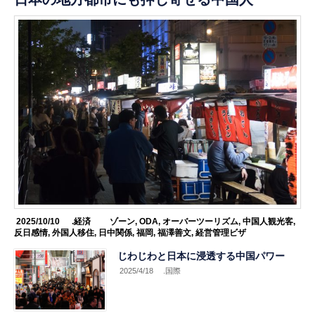
2025/10/10
.経済
ゾーン
,
ODA
,
オーバーツーリズム
,
中国人観光客
,
反日感情
,
外国人移住
,
日中関係
,
福岡
,
福澤善文
,
経営管理ビザ
じわじわと日本に浸透する中国パワー
2025/4/18
.国際