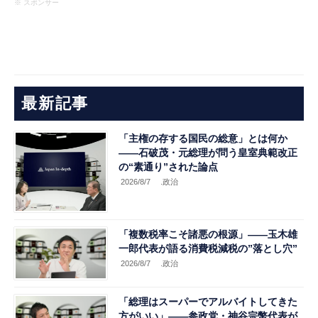
※ スポンサー
最新記事
「主権の存する国民の総意」とは何か
――石破茂・元総理が問う皇室典範改正
の“素通り”された論点
2026/8/7
.政治
「複数税率こそ諸悪の根源」――玉木雄
一郎代表が語る消費税減税の”落とし穴”
2026/8/7
.政治
「総理はスーパーでアルバイトしてきた
方がいい」――参政党・神谷宗幣代表が