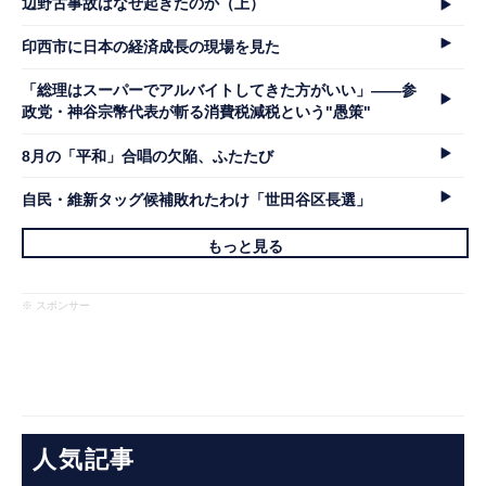
辺野古事故はなぜ起きたのか（上）
印西市に日本の経済成長の現場を見た
「総理はスーパーでアルバイトしてきた方がいい」――参
政党・神谷宗幣代表が斬る消費税減税という"愚策"
8月の「平和」合唱の欠陥、ふたたび
自民・維新タッグ候補敗れたわけ「世田谷区長選」
もっと見る
※ スポンサー
人気記事