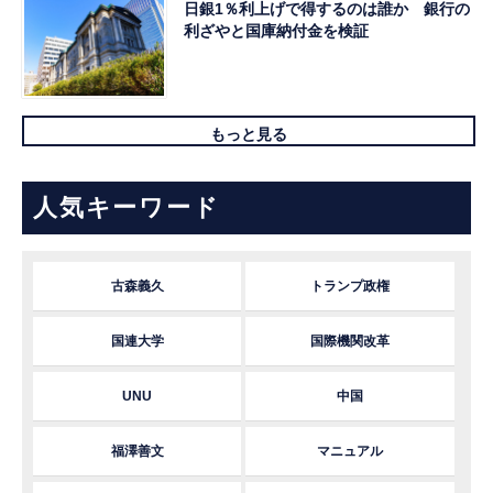
日銀1％利上げで得するのは誰か 銀行の
利ざやと国庫納付金を検証
もっと見る
人気キーワード
古森義久
トランプ政権
国連大学
国際機関改革
UNU
中国
福澤善文
マニュアル