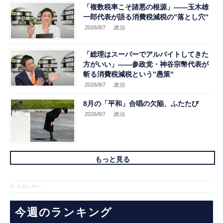
「複数税率こそ諸悪の根源」――玉木雄
一郎代表が語る消費税減税の”落とし穴”
2026/8/7
.政治
「総理はスーパーでアルバイトしてきた
方がいい」――参政党・神谷宗幣代表が
斬る消費税減税という”愚策”
2026/8/7
.政治
8月の「平和」合唱の欠陥、ふたたび
2026/8/7
.政治
もっと見る
※ スポンサー
今週のランキング