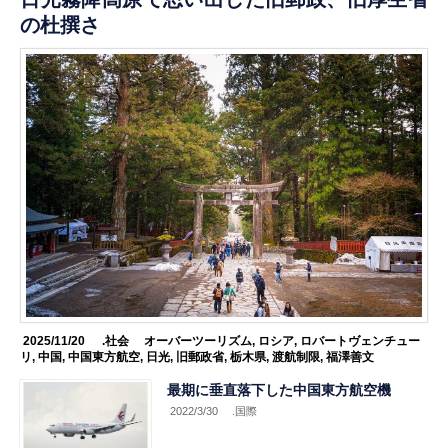
の杜撰さ
2025/11/20
.社会
オーバーツーリズム
,
ロシア
,
ロバートヴェンチュー
リ
,
中国
,
中国東方航空
,
日光
,
旧郵政省
,
栃木県
,
渡航制限
,
福澤善文
最期に垂直落下した中国東方航空機
2022/3/30
.国際