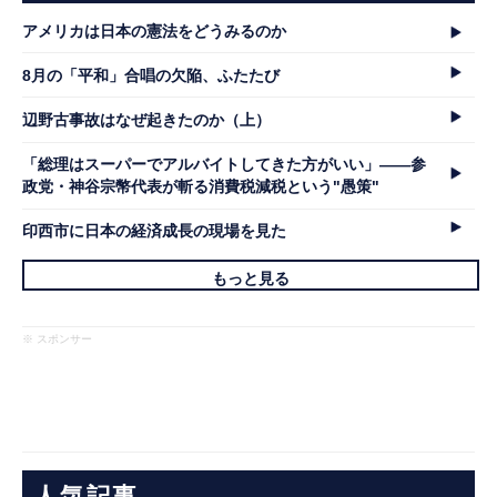
アメリカは日本の憲法をどうみるのか
8月の「平和」合唱の欠陥、ふたたび
辺野古事故はなぜ起きたのか（上）
「総理はスーパーでアルバイトしてきた方がいい」――参
政党・神谷宗幣代表が斬る消費税減税という"愚策"
印西市に日本の経済成長の現場を見た
もっと見る
※ スポンサー