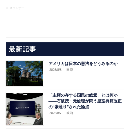
※ スポンサー
最新記事
アメリカは日本の憲法をどうみるのか
2026/8/8
.国際
「主権の存する国民の総意」とは何か
――石破茂・元総理が問う皇室典範改正
の“素通り”された論点
2026/8/7
.政治