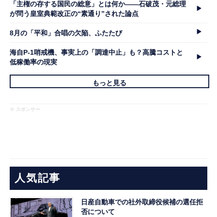
「主権の存する国民の総意」とは何か――石破茂・元総理
が問う皇室典範改正の“素通り”された論点
8月の「平和」合唱の欠陥、ふたたび
海自P-1哨戒機、事実上の「調達中止」も？高騰コストと
低稼働率の現実
もっと見る
※ スポンサー
人気記事
日産自動車での社外取締役候補の選任拒
否について