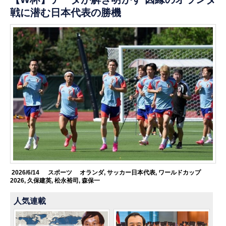
戦に潜む日本代表の勝機
2026/6/14
スポーツ
オランダ
,
サッカー日本代表
,
ワールドカップ
2026
,
久保建英
,
松永裕司
,
森保一
人気連載