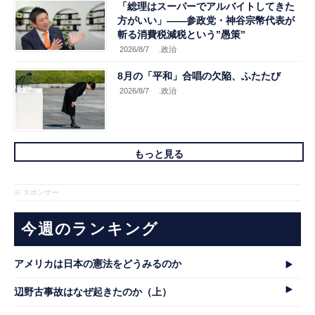
「総理はスーパーでアルバイトしてきた
方がいい」――参政党・神谷宗幣代表が
斬る消費税減税という”愚策”
2026/8/7
.政治
8月の「平和」合唱の欠陥、ふたたび
2026/8/7
.政治
もっと見る
※ スポンサー
今週のランキング
アメリカは日本の憲法をどうみるのか
辺野古事故はなぜ起きたのか（上）