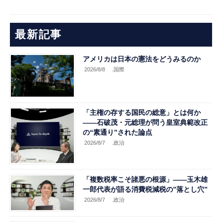
最新記事
アメリカは日本の憲法をどうみるのか
2026/8/8
.国際
「主権の存する国民の総意」とは何か
――石破茂・元総理が問う皇室典範改正
の“素通り”された論点
2026/8/7
.政治
「複数税率こそ諸悪の根源」――玉木雄
一郎代表が語る消費税減税の”落とし穴”
2026/8/7
.政治