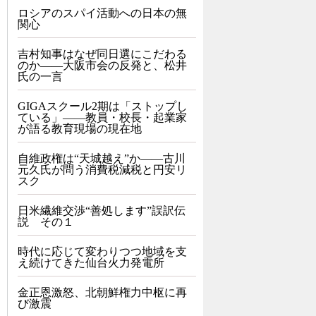
ロシアのスパイ活動への日本の無
関心
吉村知事はなぜ同日選にこだわる
のか――大阪市会の反発と、松井
氏の一言
GIGAスクール2期は「ストップし
ている」——教員・校長・起業家
が語る教育現場の現在地
自維政権は“天城越え”か――古川
元久氏が問う消費税減税と円安リ
スク
日米繊維交渉“善処します”誤訳伝
説 その１
時代に応じて変わりつつ地域を支
え続けてきた仙台火力発電所
金正恩激怒、北朝鮮権力中枢に再
び激震