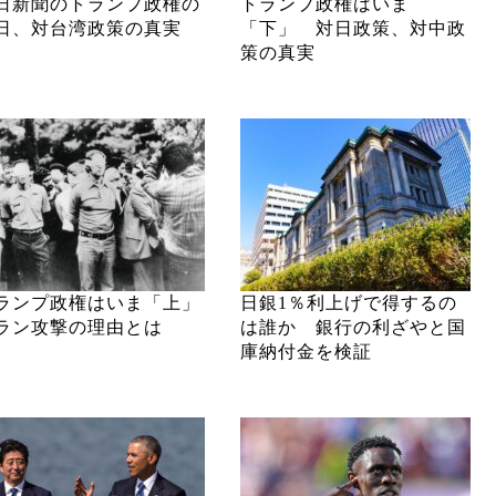
日新聞のトランプ政権の
トランプ政権はいま
日、対台湾政策の真実
「下」 対日政策、対中政
策の真実
ランプ政権はいま「上」
日銀1％利上げで得するの
ラン攻撃の理由とは
は誰か 銀行の利ざやと国
庫納付金を検証