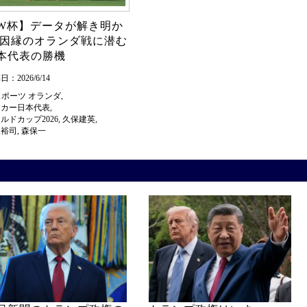
W杯】データが解き明か
 因縁のオランダ戦に潜む
本代表の勝機
：2026/6/14
スポーツ
オランダ
,
ッカー日本代表
,
ルドカップ2026
,
久保建英
,
永裕司
,
森保一