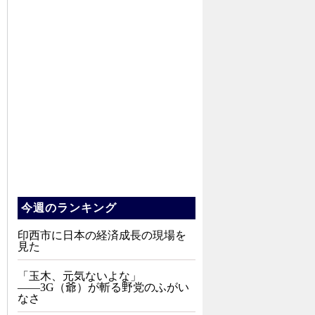
今週のランキング
印西市に日本の経済成長の現場を
見た
「玉木、元気ないよな」
――3G（爺）が斬る野党のふがい
なさ