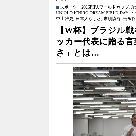
スポーツ
2026FIFAワールドカップ
,
Ja
UNIQLO ICHIRO DREAM FIELD DAY
,
イ
中山雅史
,
日本人らしさ
,
末續慎吾
,
松永裕
【W杯】ブラジル戦
ッカー代表に贈る言
さ」とは…