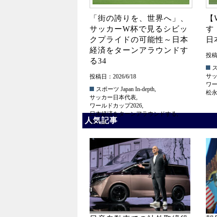
「街の誇りを、世界へ」、
【
サッカーW杯で見るシビッ
す
クプライドの可能性～日本
日
経済をターンアラウンドす
投稿日
る34
サ
投稿日：2026/6/18
ワー
スポーツ
Japan In-depth
,
松
サッカー日本代表
,
ワールドカップ2026
,
日本経済をターンアラウンドする
,
人気記事
西村健