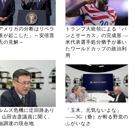
アメリカの分断はリベラ
トランプ大統領による「パ
派が起こした」～安倍晋
ンとサーカス」の完成形 ―
氏の見解～
米代表選手処分猶予が暴い
たワールドカップの政治利
用
ルムズ危機に迂回路あり
「玉木、元気ないよな」
─ 山田吉彦議員に聞く、
――3G（爺）が斬る野党の
油調達の現在地
ふがいなさ