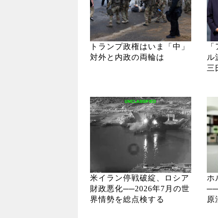
トランプ政権はいま「中」
「
対外と内政の両輪は
ル
三
米イラン停戦破綻、ロシア
ホ
財政悪化──2026年7月の世
─
界情勢を総点検する
原