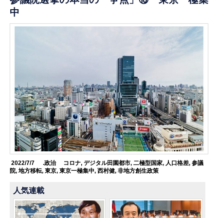
中
2022/7/7
.政治
コロナ
,
デジタル田園都市
,
二極型国家
,
人口格差
,
参議
院
,
地方移転
,
東京
,
東京一極集中
,
西村健
,
非地方創生政策
人気連載