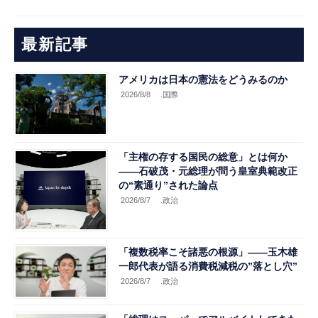
最新記事
アメリカは日本の憲法をどうみるのか
2026/8/8
.国際
「主権の存する国民の総意」とは何か
――石破茂・元総理が問う皇室典範改正
の“素通り”された論点
2026/8/7
.政治
「複数税率こそ諸悪の根源」――玉木雄
一郎代表が語る消費税減税の”落とし穴”
2026/8/7
.政治