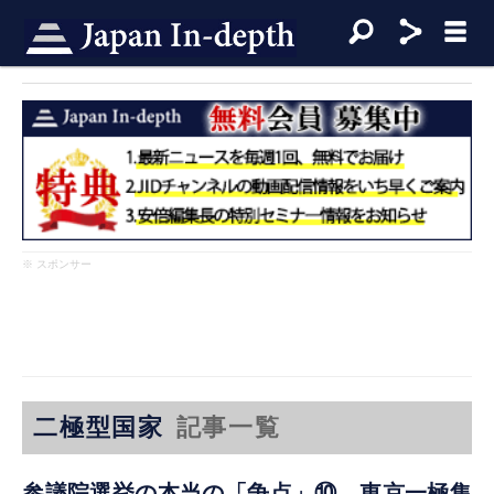
※ スポンサー
二極型国家
記事一覧
参議院選挙の本当の「争点」⑩ 東京一極集