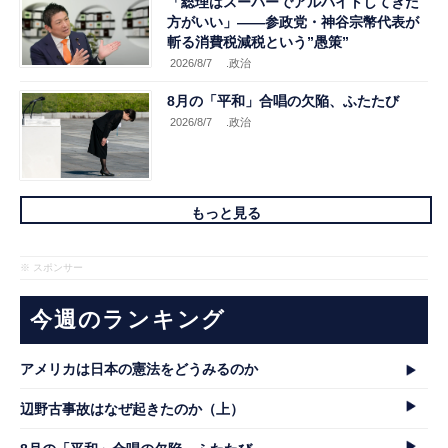
「総理はスーパーでアルバイトしてきた
方がいい」――参政党・神谷宗幣代表が
斬る消費税減税という”愚策”
2026/8/7
.政治
8月の「平和」合唱の欠陥、ふたたび
2026/8/7
.政治
もっと見る
※ スポンサー
今週のランキング
アメリカは日本の憲法をどうみるのか
辺野古事故はなぜ起きたのか（上）