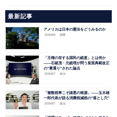
最新記事
アメリカは日本の憲法をどうみるのか
2026/8/8
.国際
「主権の存する国民の総意」とは何か
――石破茂・元総理が問う皇室典範改正
の“素通り”された論点
2026/8/7
.政治
「複数税率こそ諸悪の根源」――玉木雄
一郎代表が語る消費税減税の”落とし穴”
2026/8/7
.政治