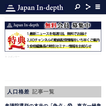
※ スポンサー
人口格差
記事一覧
参議院選挙の本当の「争点」⑩ 東京一極集