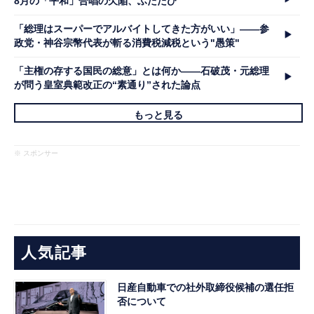
8月の「平和」合唱の欠陥、ふたたび
「総理はスーパーでアルバイトしてきた方がいい」――参
政党・神谷宗幣代表が斬る消費税減税という"愚策"
「主権の存する国民の総意」とは何か――石破茂・元総理
が問う皇室典範改正の“素通り”された論点
もっと見る
※ スポンサー
人気記事
日産自動車での社外取締役候補の選任拒
否について