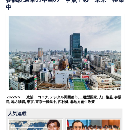
中
2022/7/7
.政治
コロナ
,
デジタル田園都市
,
二極型国家
,
人口格差
,
参議
院
,
地方移転
,
東京
,
東京一極集中
,
西村健
,
非地方創生政策
人気連載