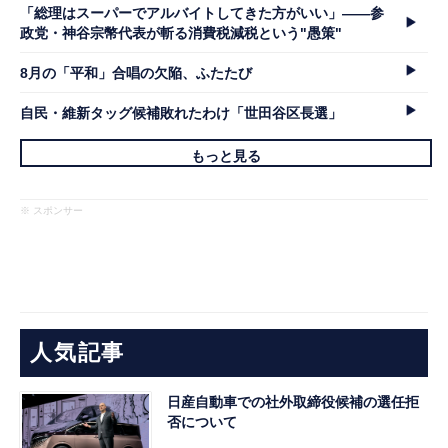
「総理はスーパーでアルバイトしてきた方がいい」――参
政党・神谷宗幣代表が斬る消費税減税という"愚策"
8月の「平和」合唱の欠陥、ふたたび
自民・維新タッグ候補敗れたわけ「世田谷区長選」
もっと見る
※ スポンサー
人気記事
日産自動車での社外取締役候補の選任拒
否について