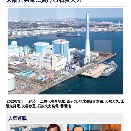
2020/7/24
.経済
二酸化炭素削減
,
原子力
,
地球温暖化対策
,
天然ガス
,
太
陽光発電
,
文谷数重
,
石炭火力発電
,
蓄電池
人気連載