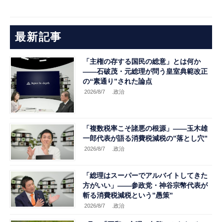
最新記事
「主権の存する国民の総意」とは何か
――石破茂・元総理が問う皇室典範改正
の“素通り”された論点
2026/8/7
.政治
「複数税率こそ諸悪の根源」――玉木雄
一郎代表が語る消費税減税の”落とし穴”
2026/8/7
.政治
「総理はスーパーでアルバイトしてきた
方がいい」――参政党・神谷宗幣代表が
斬る消費税減税という”愚策”
2026/8/7
.政治