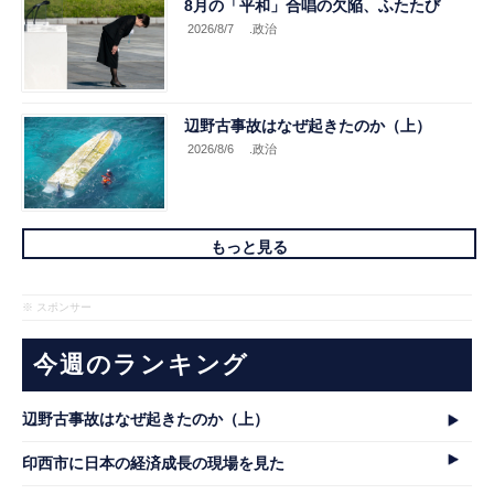
8月の「平和」合唱の欠陥、ふたたび
2026/8/7
.政治
辺野古事故はなぜ起きたのか（上）
2026/8/6
.政治
もっと見る
※ スポンサー
今週のランキング
辺野古事故はなぜ起きたのか（上）
印西市に日本の経済成長の現場を見た