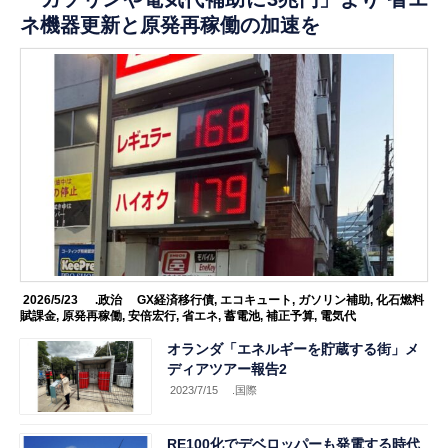
ネ機器更新と原発再稼働の加速を
2026/5/23
.政治
GX経済移行債
,
エコキュート
,
ガソリン補助
,
化石燃料
賦課金
,
原発再稼働
,
安倍宏行
,
省エネ
,
蓄電池
,
補正予算
,
電気代
オランダ「エネルギーを貯蔵する街」メ
ディアツアー報告2
2023/7/15
.国際
RE100化でデベロッパーも発電する時代