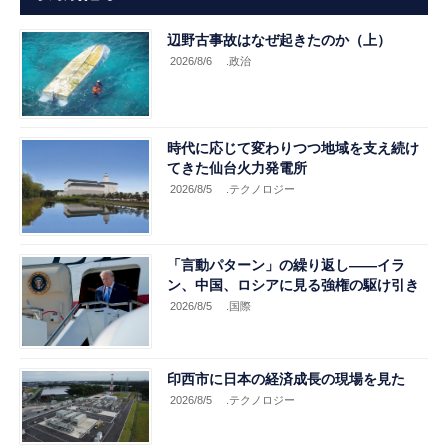
辺野古事故はなぜ起きたのか（上）
2026/8/6
.政治
時代に応じて変わりつつ地域を支え続け
てきた仙台火力発電所
2026/8/5
.テクノロジー
「言動パターン」の繰り返し――イラ
ン、中国、ロシアに見る強権の駆け引き
2026/8/5
.国際
印西市に日本の経済成長の現場を見た
2026/8/5
.テクノロジー