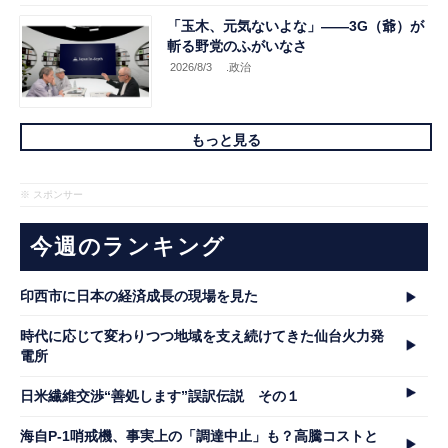
「玉木、元気ないよな」――3G（爺）が
斬る野党のふがいなさ
2026/8/3
.政治
もっと見る
※ スポンサー
今週のランキング
印西市に日本の経済成長の現場を見た
時代に応じて変わりつつ地域を支え続けてきた仙台火力発
電所
日米繊維交渉“善処します”誤訳伝説 その１
海自P-1哨戒機、事実上の「調達中止」も？高騰コストと