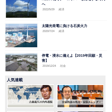
へ
2022/5/29
.経済
太陽光発電に負ける石炭火力
2020/7/24
.経済
停電・浸水に備えよ【2019年回顧・災
害】
2019/12/24
.社会
人気連載