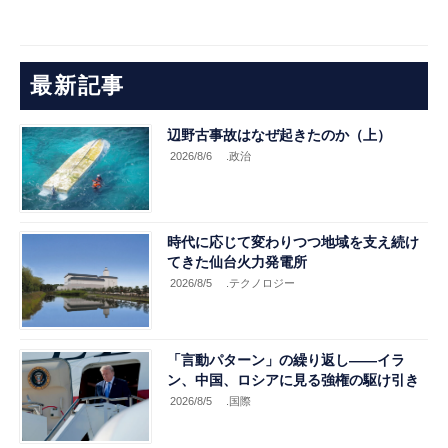
最新記事
辺野古事故はなぜ起きたのか（上）
2026/8/6
.政治
時代に応じて変わりつつ地域を支え続け
てきた仙台火力発電所
2026/8/5
.テクノロジー
「言動パターン」の繰り返し――イラ
ン、中国、ロシアに見る強権の駆け引き
2026/8/5
.国際