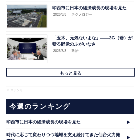
印西市に日本の経済成長の現場を見た
2026/8/5
.テクノロジー
「玉木、元気ないよな」――3G（爺）が
斬る野党のふがいなさ
2026/8/3
.政治
もっと見る
※ スポンサー
今週のランキング
印西市に日本の経済成長の現場を見た
時代に応じて変わりつつ地域を支え続けてきた仙台火力発