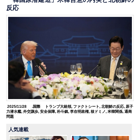
反応
2025/11/28
.国際
トランプ大統領
,
ファクトシート
,
北朝鮮の反応
,
原子
力潜水艦
,
外交譲歩
,
安全保障
,
朴斗鎮
,
李在明政権
,
核ドミノ
,
米韓関係
,
通商
問題
人気連載