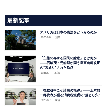
最新記事
アメリカは日本の憲法をどうみるのか
2026/8/8
.国際
「主権の存する国民の総意」とは何か
――石破茂・元総理が問う皇室典範改正
の“素通り”された論点
2026/8/7
.政治
「複数税率こそ諸悪の根源」――玉木雄
一郎代表が語る消費税減税の”落とし穴”
2026/8/7
.政治