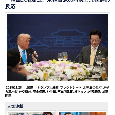
反応
2025/11/28
.国際
トランプ大統領
,
ファクトシート
,
北朝鮮の反応
,
原子
力潜水艦
,
外交譲歩
,
安全保障
,
朴斗鎮
,
李在明政権
,
核ドミノ
,
米韓関係
,
通商
問題
人気連載