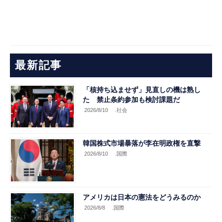
最新記事
「核持ち込ませず」見直しの機は熟し
た 禁止条約参加も検討課題だ
2026/8/10
.社会
韓国株式市場暴落が李在明政権を直撃
2026/8/10
.国際
アメリカは日本の憲法をどうみるのか
2026/8/8
.国際