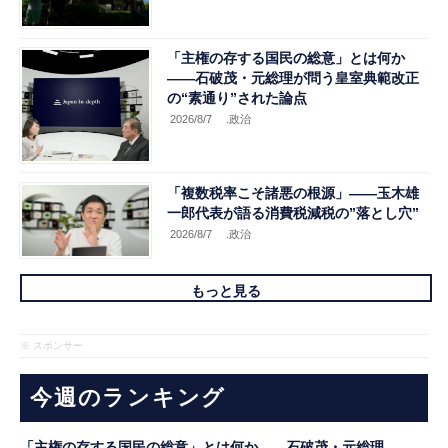
「主権の存する国民の総意」とは何か
――石破茂・元総理が問う皇室典範改正
の“素通り”された論点
2026/8/7
.政治
「複数税率こそ諸悪の根源」――玉木雄
一郎代表が語る消費税減税の”落とし穴”
2026/8/7
.政治
もっと見る
※ スポンサー
今週のランキング
「主権の存する国民の総意」とは何か――石破茂・元総理