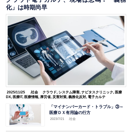
化」は時期尚早
2025/11/25
.社会
クラウド
,
システム障害
,
ナビタスクリニック
,
医療
DX
,
医療IT
,
医療情報
,
厚労省
,
災害対策
,
義務化反対
,
電子カルテ
「マイナンバーカード・トラブル」③～
医療ＤＸ有用論の行方
2023/7/21
.社会