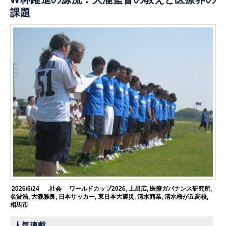
課題
2026/6/24
.社会
ワールドカップ2026
,
上昌広
,
医療ガバナンス研究所
,
名波浩
,
大瀧雅良
,
日本サッカー
,
東日本大震災
,
清水商業
,
清水桜が丘高校
,
相馬市
人気連載