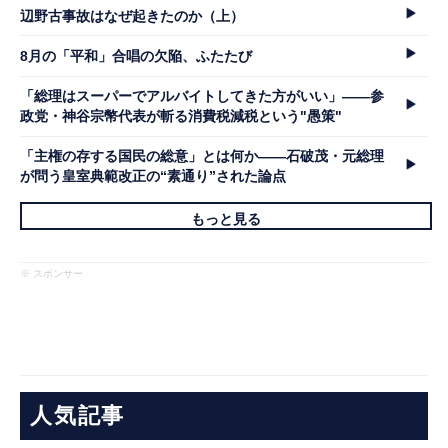
辺野古事故はなぜ起きたのか（上）
8月の「平和」合唱の欠陥、ふたたび
「総理はスーパーでアルバイトしてきた方がいい」――参
政党・神谷宗幣代表が斬る消費税減税という"愚策"
「主権の存する国民の総意」とは何か――石破茂・元総理
が問う皇室典範改正の“素通り”された論点
もっと見る
※ スポンサー
人気記事