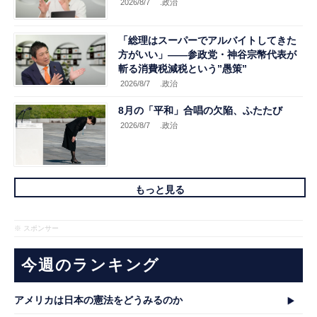
2026/8/7
.政治
「総理はスーパーでアルバイトしてきた
方がいい」――参政党・神谷宗幣代表が
斬る消費税減税という”愚策”
2026/8/7
.政治
8月の「平和」合唱の欠陥、ふたたび
2026/8/7
.政治
もっと見る
※ スポンサー
今週のランキング
アメリカは日本の憲法をどうみるのか