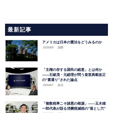
最新記事
アメリカは日本の憲法をどうみるのか
2026/8/8
.国際
「主権の存する国民の総意」とは何か
――石破茂・元総理が問う皇室典範改正
の“素通り”された論点
2026/8/7
.政治
「複数税率こそ諸悪の根源」――玉木雄
一郎代表が語る消費税減税の”落とし穴”