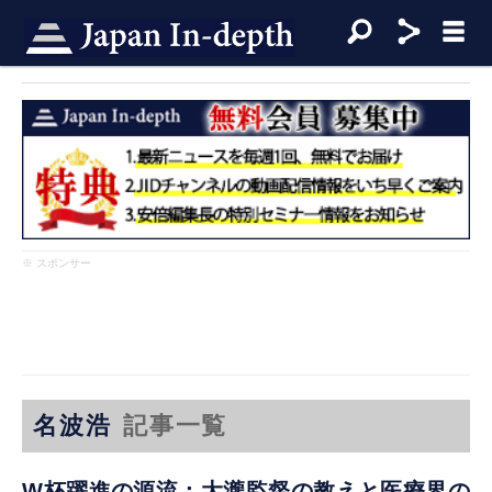
※ スポンサー
名波浩
記事一覧
W杯躍進の源流：大瀧監督の教えと医療界の