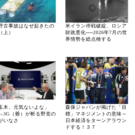
野古事故はなぜ起きたの
米イラン停戦破綻、ロシア
（上）
財政悪化──2026年7月の世
界情勢を総点検する
玉木、元気ないよな」
森保ジャパンが掲げた「目
―3G（爺）が斬る野党の
標」マネジメントの意味～
がいなさ
日本経済をターンアラウン
ドする！３７