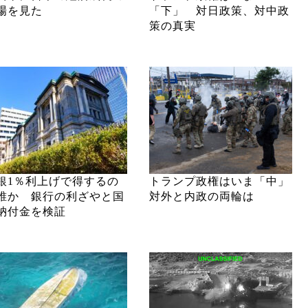
場を見た
「下」 対日政策、対中政
策の真実
銀1％利上げで得するの
トランプ政権はいま「中」
誰か 銀行の利ざやと国
対外と内政の両輪は
納付金を検証