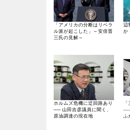
「アメリカの分断はリベラ
辺
ル派が起こした」～安倍晋
か
三氏の見解～
ホルムズ危機に迂回路あり
「
── 山田吉彦議員に聞く、
―
原油調達の現在地
ふ