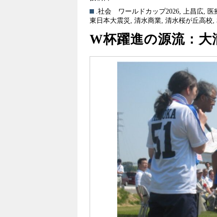
.社会
ワールドカップ2026
,
上昌広
,
医
東日本大震災
,
清水商業
,
清水桜が丘高校
,
W杯躍進の源流：大