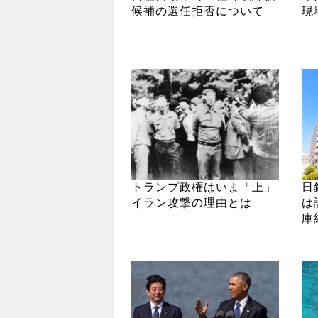
候補の選任拒否について
現
トランプ政権はいま「上」
日
イラン攻撃の理由とは
は
庫