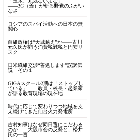
「玉木、元気ないよな」
――3G（爺）が斬る野党のふがい
なさ
ロシアのスパイ活動への日本の無
関心
自維政権は“天城越え”か――古川
元久氏が問う消費税減税と円安リ
スク
日米繊維交渉“善処します”誤訳伝
説 その１
GIGAスクール2期は「ストップし
ている」——教員・校長・起業家
が語る教育現場の現在地
時代に応じて変わりつつ地域を支
え続けてきた仙台火力発電所
吉村知事はなぜ同日選にこだわる
のか――大阪市会の反発と、松井
氏の一言