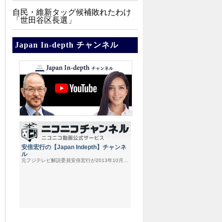
自民・維新タッグ候補敗れたわけ
「世田谷区長選」
Japan In-depth チャンネル