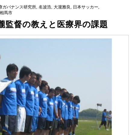
療ガバナンス研究所
,
名波浩
,
大瀧雅良
,
日本サッカー
,
相馬市
瀧監督の教えと医療界の課題