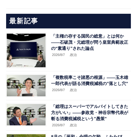
最新記事
「主権の存する国民の総意」とは何か
――石破茂・元総理が問う皇室典範改正
の“素通り”された論点
2026/8/7
.政治
「複数税率こそ諸悪の根源」――玉木雄
一郎代表が語る消費税減税の”落とし穴”
2026/8/7
.政治
「総理はスーパーでアルバイトしてきた
方がいい」――参政党・神谷宗幣代表が
斬る消費税減税という”愚策”
2026/8/7
.政治
8月の「平和」合唱の欠陥、ふたたび