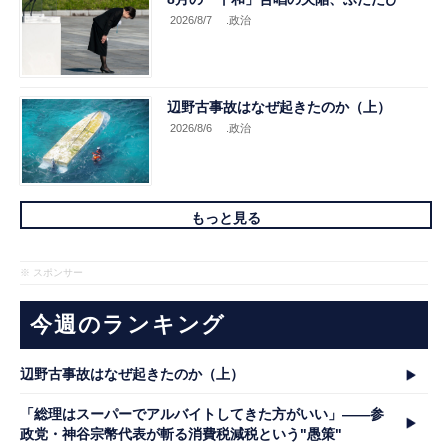
2026/8/7
.政治
辺野古事故はなぜ起きたのか（上）
2026/8/6
.政治
もっと見る
※ スポンサー
今週のランキング
辺野古事故はなぜ起きたのか（上）
「総理はスーパーでアルバイトしてきた方がいい」――参
政党・神谷宗幣代表が斬る消費税減税という"愚策"