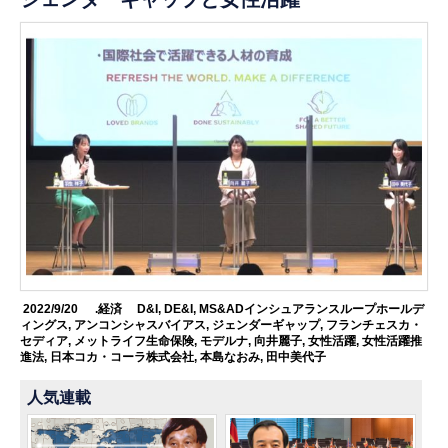
2022/9/20
.経済
D&I
,
DE&I
,
MS&ADインシュアランスループホールデ
ィングス
,
アンコンシャスバイアス
,
ジェンダーギャップ
,
フランチェスカ・
セディア
,
メットライフ生命保険
,
モデルナ
,
向井麗子
,
女性活躍
,
女性活躍推
進法
,
日本コカ・コーラ株式会社
,
本島なおみ
,
田中美代子
人気連載