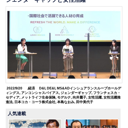
2022/9/20
.経済
D&I
,
DE&I
,
MS&ADインシュアランスループホールデ
ィングス
,
アンコンシャスバイアス
,
ジェンダーギャップ
,
フランチェスカ・
セディア
,
メットライフ生命保険
,
モデルナ
,
向井麗子
,
女性活躍
,
女性活躍推
進法
,
日本コカ・コーラ株式会社
,
本島なおみ
,
田中美代子
人気連載