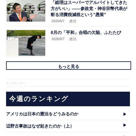
「総理はスーパーでアルバイトしてきた
方がいい」――参政党・神谷宗幣代表が
斬る消費税減税という”愚策”
2026/8/7
.政治
8月の「平和」合唱の欠陥、ふたたび
2026/8/7
.政治
もっと見る
※ スポンサー
今週のランキング
アメリカは日本の憲法をどうみるのか
辺野古事故はなぜ起きたのか（上）