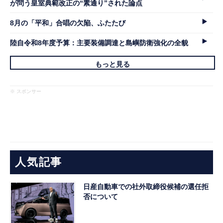
が問う皇室典範改正の“素通り”された論点
8月の「平和」合唱の欠陥、ふたたび
陸自令和8年度予算：主要装備調達と島嶼防衛強化の全貌
もっと見る
※ スポンサー
人気記事
日産自動車での社外取締役候補の選任拒
否について