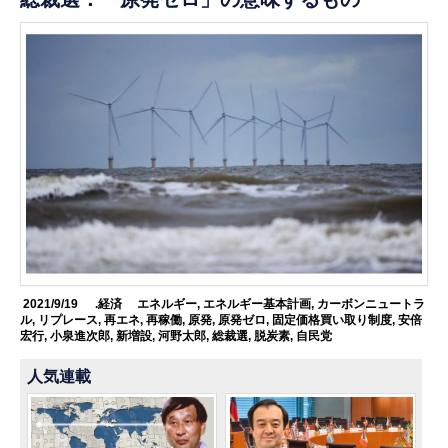
2021/9/19
.経済
エネルギー
,
エネルギー基本計画
,
カーボンニュートラ
ル
,
リプレース
,
再エネ
,
再稼働
,
原発
,
原発ゼロ
,
固定価格買い取り制度
,
安倍
宏行
,
小泉進次郎
,
新増設
,
河野太郎
,
総裁選
,
脱炭素
,
自民党
人気連載