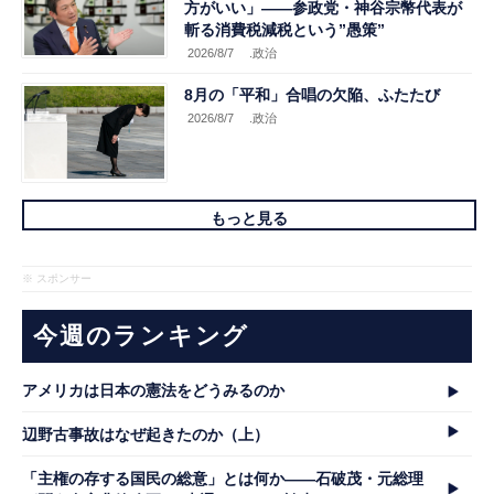
方がいい」――参政党・神谷宗幣代表が
斬る消費税減税という”愚策”
2026/8/7
.政治
8月の「平和」合唱の欠陥、ふたたび
2026/8/7
.政治
もっと見る
※ スポンサー
今週のランキング
アメリカは日本の憲法をどうみるのか
辺野古事故はなぜ起きたのか（上）
「主権の存する国民の総意」とは何か――石破茂・元総理