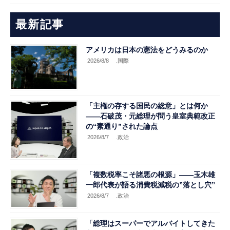
最新記事
アメリカは日本の憲法をどうみるのか
2026/8/8
.国際
「主権の存する国民の総意」とは何か
――石破茂・元総理が問う皇室典範改正
の“素通り”された論点
2026/8/7
.政治
「複数税率こそ諸悪の根源」――玉木雄
一郎代表が語る消費税減税の”落とし穴”
2026/8/7
.政治
「総理はスーパーでアルバイトしてきた