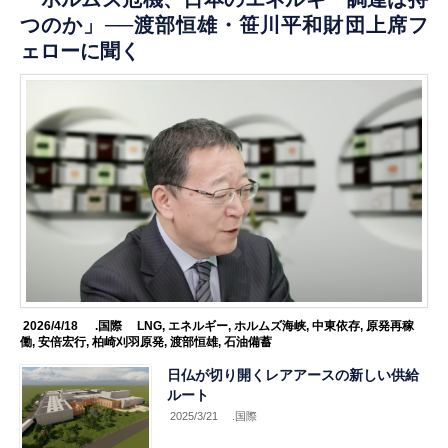
つのか」──渡部恒雄・笹川平和財団上席フ
ェローに聞く
2026/4/18
.国際
LNG
,
エネルギー
,
ホルムズ海峡
,
中東依存
,
原発再稼
働
,
安倍宏行
,
柏崎刈羽原発
,
渡部恒雄
,
石油備蓄
日仏が切り開くレアアースの新しい供給
ルート
2025/3/21
.国際