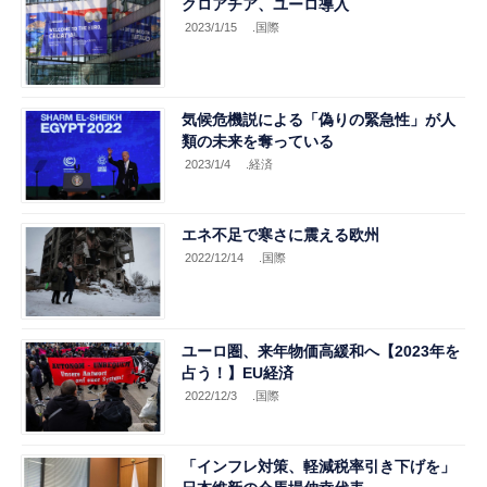
クロアチア、ユーロ導入
2023/1/15
.国際
気候危機説による「偽りの緊急性」が人
類の未来を奪っている
2023/1/4
.経済
エネ不足で寒さに震える欧州
2022/12/14
.国際
ユーロ圏、来年物価高緩和へ【2023年を
占う！】EU経済
2022/12/3
.国際
「インフレ対策、軽減税率引き下げを」