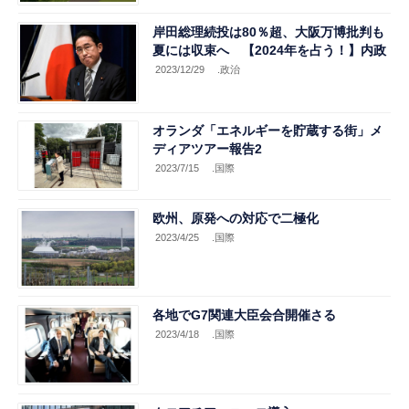
岸田総理続投は80％超、大阪万博批判も
夏には収束へ 【2024年を占う！】内政
2023/12/29
.政治
オランダ「エネルギーを貯蔵する街」メ
ディアツアー報告2
2023/7/15
.国際
欧州、原発への対応で二極化
2023/4/25
.国際
各地でG7関連大臣会合開催さる
2023/4/18
.国際