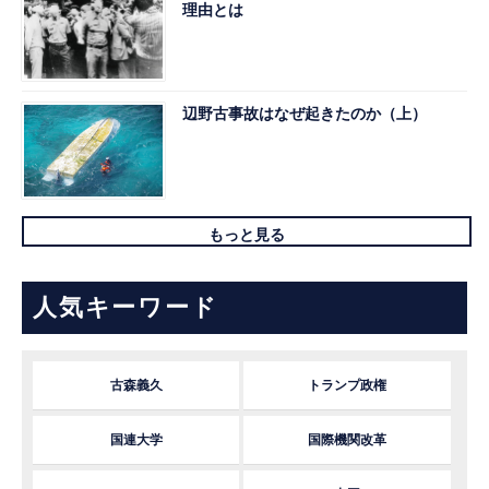
理由とは
辺野古事故はなぜ起きたのか（上）
もっと見る
人気キーワード
古森義久
トランプ政権
国連大学
国際機関改革