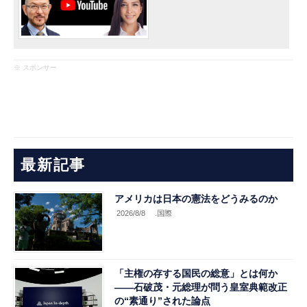
※ スポンサー
最新記事
アメリカは日本の憲法をどうみるのか
2026/8/8
.国際
「主権の存する国民の総意」とは何か
――石破茂・元総理が問う皇室典範改正
の“素通り”された論点