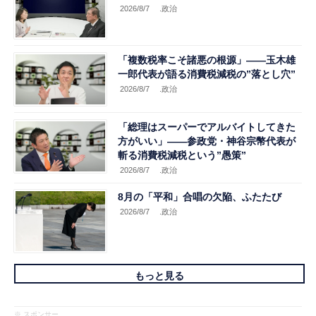
2026/8/7
.政治
「複数税率こそ諸悪の根源」――玉木雄
一郎代表が語る消費税減税の”落とし穴”
2026/8/7
.政治
「総理はスーパーでアルバイトしてきた
方がいい」――参政党・神谷宗幣代表が
斬る消費税減税という”愚策”
2026/8/7
.政治
8月の「平和」合唱の欠陥、ふたたび
2026/8/7
.政治
もっと見る
※ スポンサー