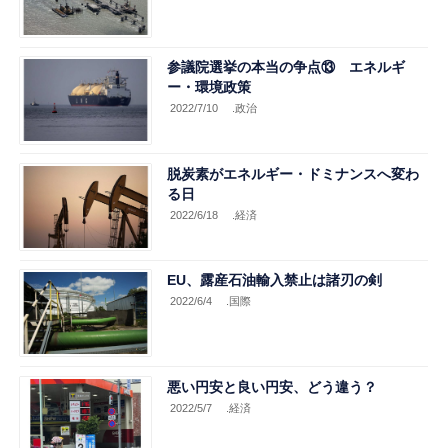
参議院選挙の本当の争点⑬ エネルギ
ー・環境政策
2022/7/10
.政治
脱炭素がエネルギー・ドミナンスへ変わ
る日
2022/6/18
.経済
EU、露産石油輸入禁止は諸刃の剣
2022/6/4
.国際
悪い円安と良い円安、どう違う？
2022/5/7
.経済