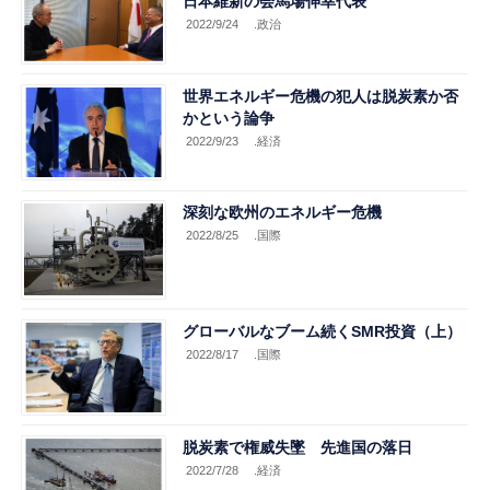
日本維新の会馬場伸幸代表
2022/9/24
.政治
世界エネルギー危機の犯人は脱炭素か否
かという論争
2022/9/23
.経済
深刻な欧州のエネルギー危機
2022/8/25
.国際
グローバルなブーム続くSMR投資（上）
2022/8/17
.国際
脱炭素で権威失墜 先進国の落日
2022/7/28
.経済