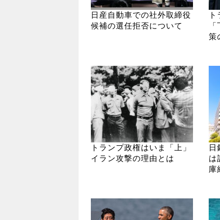
日産自動車での社外取締役
ト
候補の選任拒否について
「
策
トランプ政権はいま「上」
日
イラン攻撃の理由とは
は
庫