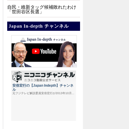
自民・維新タッグ候補敗れたわけ
「世田谷区長選」
Japan In-depth チャンネル