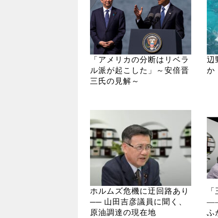
「アメリカの分断はリベラ
辺
ル派が起こした」～安倍晋
か
三氏の見解～
ホルムズ危機に迂回路あり
「
── 山田吉彦議員に聞く、
―
原油調達の現在地
ふ