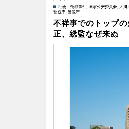
.社会
冤罪事件
,
国家公安委員会
,
大川
警察庁
,
警視庁
不祥事でのトップの
正、総監なぜ来ぬ