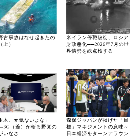
野古事故はなぜ起きたの
米イラン停戦破綻、ロシア
（上）
財政悪化──2026年7月の世
界情勢を総点検する
玉木、元気ないよな」
森保ジャパンが掲げた「目
―3G（爺）が斬る野党の
標」マネジメントの意味～
がいなさ
日本経済をターンアラウン