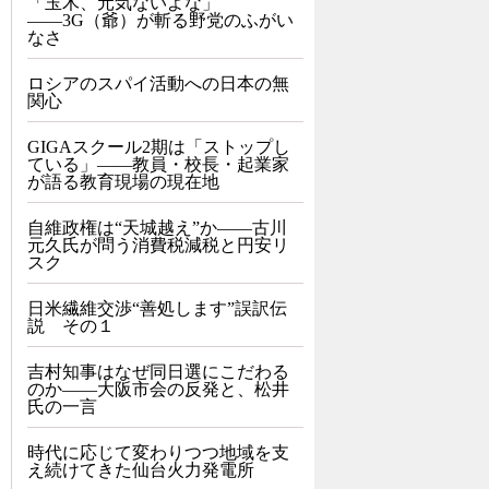
「玉木、元気ないよな」
――3G（爺）が斬る野党のふがい
なさ
ロシアのスパイ活動への日本の無
関心
GIGAスクール2期は「ストップし
ている」——教員・校長・起業家
が語る教育現場の現在地
自維政権は“天城越え”か――古川
元久氏が問う消費税減税と円安リ
スク
日米繊維交渉“善処します”誤訳伝
説 その１
吉村知事はなぜ同日選にこだわる
のか――大阪市会の反発と、松井
氏の一言
時代に応じて変わりつつ地域を支
え続けてきた仙台火力発電所