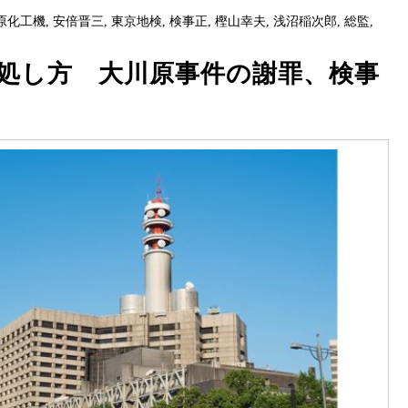
原化工機
,
安倍晋三
,
東京地検
,
検事正
,
樫山幸夫
,
浅沼稲次郎
,
総監
,
処し方 大川原事件の謝罪、検事