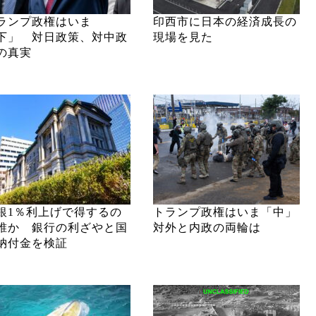
ランプ政権はいま
印西市に日本の経済成長の
下」 対日政策、対中政
現場を見た
の真実
銀1％利上げで得するの
トランプ政権はいま「中」
誰か 銀行の利ざやと国
対外と内政の両輪は
納付金を検証