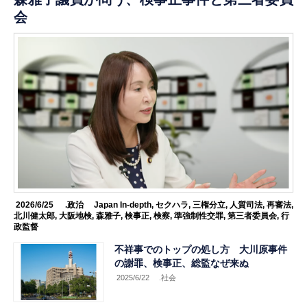
会
2026/6/25
.政治
Japan In-depth
,
セクハラ
,
三権分立
,
人質司法
,
再審法
,
北川健太郎
,
大阪地検
,
森雅子
,
検事正
,
検察
,
準強制性交罪
,
第三者委員会
,
行
政監督
不祥事でのトップの処し方 大川原事件
の謝罪、検事正、総監なぜ来ぬ
2025/6/22
.社会