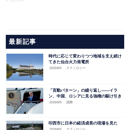
※ スポンサー
最新記事
時代に応じて変わりつつ地域を支え続け
てきた仙台火力発電所
2026/8/5
.テクノロジー
「言動パターン」の繰り返し――イラ
ン、中国、ロシアに見る強権の駆け引き
2026/8/5
.国際
印西市に日本の経済成長の現場を見た
2026/8/5
.テクノロジー