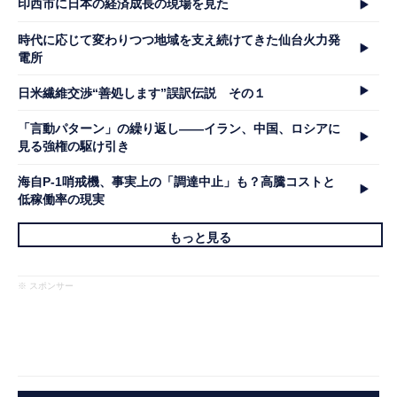
印西市に日本の経済成長の現場を見た
時代に応じて変わりつつ地域を支え続けてきた仙台火力発
電所
日米繊維交渉“善処します”誤訳伝説 その１
「言動パターン」の繰り返し――イラン、中国、ロシアに
見る強権の駆け引き
海自P-1哨戒機、事実上の「調達中止」も？高騰コストと
低稼働率の現実
もっと見る
※ スポンサー