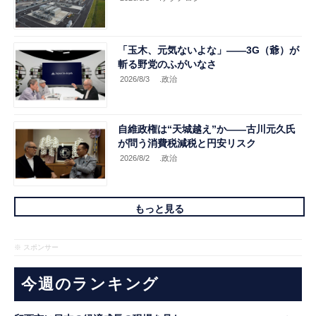
「玉木、元気ないよな」――3G（爺）が
斬る野党のふがいなさ
2026/8/3
.政治
自維政権は“天城越え”か――古川元久氏
が問う消費税減税と円安リスク
2026/8/2
.政治
もっと見る
※ スポンサー
今週のランキング