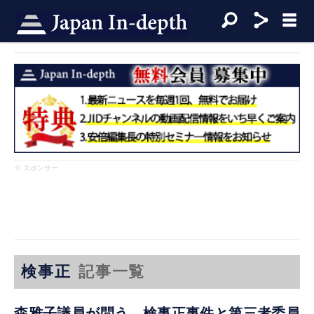
※ スポンサー
検事正
記事一覧
森雅子議員が問う、検事正事件と第三者委員