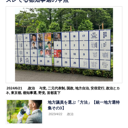
2024/6/21
.政治
与党
,
二元代表制
,
国政
,
地方自治
,
安倍宏行
,
政治とカ
ネ
,
東京都
,
都知事選
,
野党
,
首都直下
地方議員を選ぶ「方法」【統一地方選特
集その3】
2023/4/22
.政治