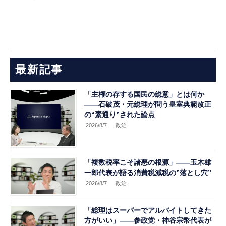
最新記事
「主権の存する国民の総意」とは何か
――石破茂・元総理が問う皇室典範改正
の“素通り”された論点
2026/8/7
.政治
「複数税率こそ諸悪の根源」――玉木雄
一郎代表が語る消費税減税の”落とし穴”
2026/8/7
.政治
「総理はスーパーでアルバイトしてきた
方がいい」――参政党・神谷宗幣代表が