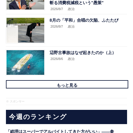
斬る消費税減税という”愚策”
2026/8/7
.政治
8月の「平和」合唱の欠陥、ふたたび
2026/8/7
.政治
辺野古事故はなぜ起きたのか（上）
2026/8/6
.政治
もっと見る
※ スポンサー
今週のランキング
「総理はスーパーでアルバイトしてきた方がいい」――参