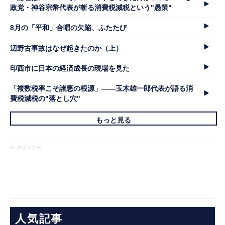
政党・神谷宗幣代表が斬る消費税減税という"愚策"
8月の「平和」合唱の欠陥、ふたたび
辺野古事故はなぜ起きたのか（上）
印西市に日本の経済成長の現場を見た
「複数税率こそ諸悪の根源」――玉木雄一郎代表が語る消
費税減税の"落とし穴"
もっと見る
※ スポンサー
人気記事