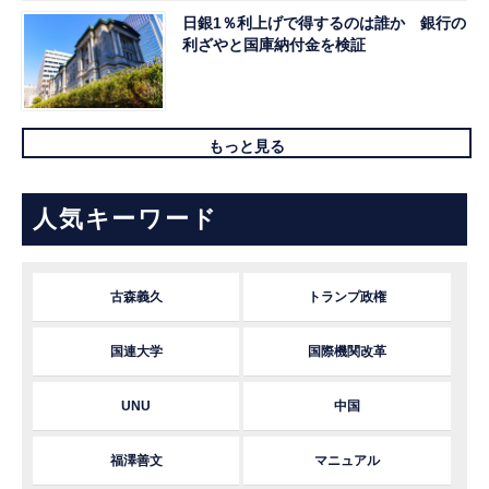
日銀1％利上げで得するのは誰か 銀行の
利ざやと国庫納付金を検証
もっと見る
人気キーワード
古森義久
トランプ政権
国連大学
国際機関改革
UNU
中国
福澤善文
マニュアル