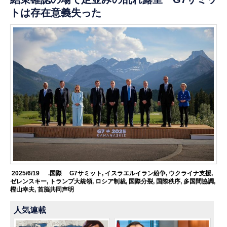
トは存在意義失った
2025/6/19
.国際
G7サミット
,
イスラエルイラン紛争
,
ウクライナ支援
,
ゼレンスキー
,
トランプ大統領
,
ロシア制裁
,
国際分裂
,
国際秩序
,
多国間協調
,
樫山幸夫
,
首脳共同声明
人気連載