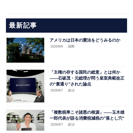
最新記事
アメリカは日本の憲法をどうみるのか
2026/8/8
.国際
「主権の存する国民の総意」とは何か
――石破茂・元総理が問う皇室典範改正
の“素通り”された論点
2026/8/7
.政治
「複数税率こそ諸悪の根源」――玉木雄
一郎代表が語る消費税減税の”落とし穴”
2026/8/7
.政治