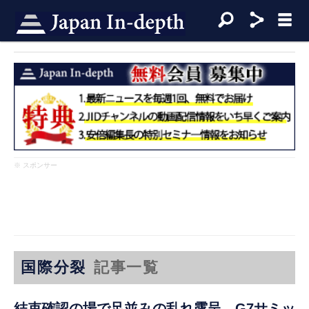
※ スポンサー
国際分裂
記事一覧
結束確認の場で足並みの乱れ露呈 G7サミッ