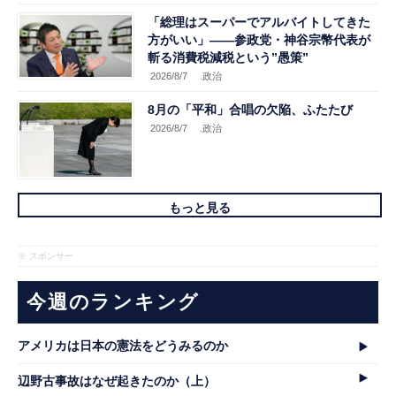
「総理はスーパーでアルバイトしてきた
方がいい」――参政党・神谷宗幣代表が
斬る消費税減税という”愚策”
2026/8/7
.政治
8月の「平和」合唱の欠陥、ふたたび
2026/8/7
.政治
もっと見る
※ スポンサー
今週のランキング
アメリカは日本の憲法をどうみるのか
辺野古事故はなぜ起きたのか（上）