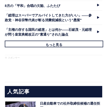
8月の「平和」合唱の欠陥、ふたたび
「総理はスーパーでアルバイトしてきた方がいい」――参
政党・神谷宗幣代表が斬る消費税減税という"愚策"
「主権の存する国民の総意」とは何か――石破茂・元総理
が問う皇室典範改正の“素通り”された論点
もっと見る
※ スポンサー
人気記事
日産自動車での社外取締役候補の選任拒