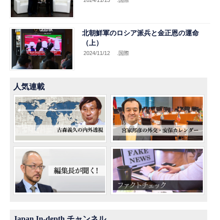
北朝鮮軍のロシア派兵と金正恩の運命
（上）
2024/11/12
.国際
人気連載
Japan In-depth チャンネル