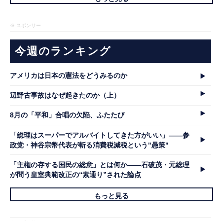
※ スポンサー
今週のランキング
アメリカは日本の憲法をどうみるのか
辺野古事故はなぜ起きたのか（上）
8月の「平和」合唱の欠陥、ふたたび
「総理はスーパーでアルバイトしてきた方がいい」――参
政党・神谷宗幣代表が斬る消費税減税という"愚策"
「主権の存する国民の総意」とは何か――石破茂・元総理
が問う皇室典範改正の“素通り”された論点
もっと見る