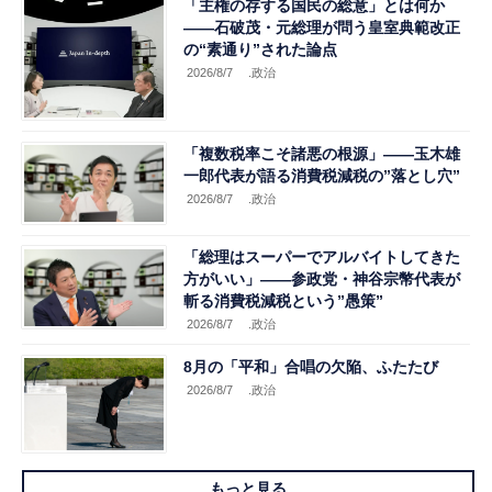
「主権の存する国民の総意」とは何か
――石破茂・元総理が問う皇室典範改正
の“素通り”された論点
2026/8/7
.政治
「複数税率こそ諸悪の根源」――玉木雄
一郎代表が語る消費税減税の”落とし穴”
2026/8/7
.政治
「総理はスーパーでアルバイトしてきた
方がいい」――参政党・神谷宗幣代表が
斬る消費税減税という”愚策”
2026/8/7
.政治
8月の「平和」合唱の欠陥、ふたたび
2026/8/7
.政治
もっと見る