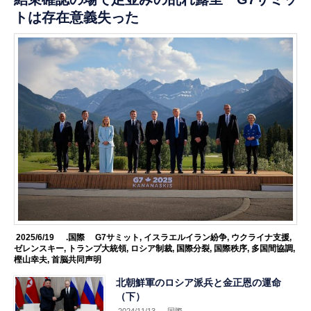
トは存在意義失った
2025/6/19
.国際
G7サミット
,
イスラエルイラン紛争
,
ウクライナ支援
,
ゼレンスキー
,
トランプ大統領
,
ロシア制裁
,
国際分裂
,
国際秩序
,
多国間協調
,
樫山幸夫
,
首脳共同声明
北朝鮮軍のロシア派兵と金正恩の運命
（下）
2024/11/13
.国際