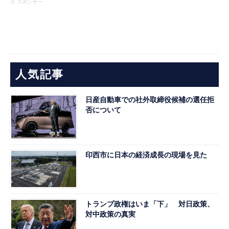
※ スポンサー
人気記事
日産自動車での社外取締役候補の選任拒
否について
印西市に日本の経済成長の現場を見た
トランプ政権はいま「下」 対日政策、
対中政策の真実