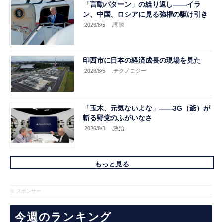
「言動パターン」の繰り返し――イラ
ン、中国、ロシアに見る強権の駆け引き
2026/8/5
.国際
印西市に日本の経済成長の現場を見た
2026/8/5
.テクノロジー
「玉木、元気ないよな」――3G（爺）が
斬る野党のふがいなさ
2026/8/3
.政治
もっと見る
※ スポンサー
今週のランキング