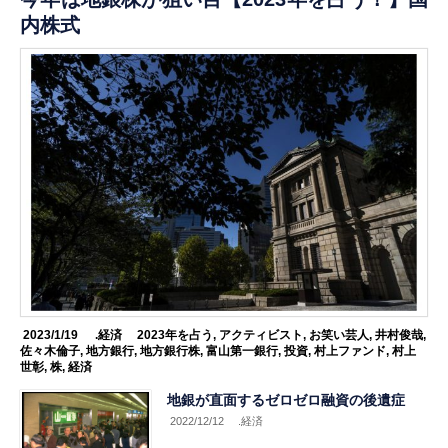
内株式
2023/1/19
.経済
2023年を占う
,
アクティビスト
,
お笑い芸人
,
井村俊哉
,
佐々木倫子
,
地方銀行
,
地方銀行株
,
富山第一銀行
,
投資
,
村上ファンド
,
村上
世彰
,
株
,
経済
地銀が直面するゼロゼロ融資の後遺症
2022/12/12
.経済