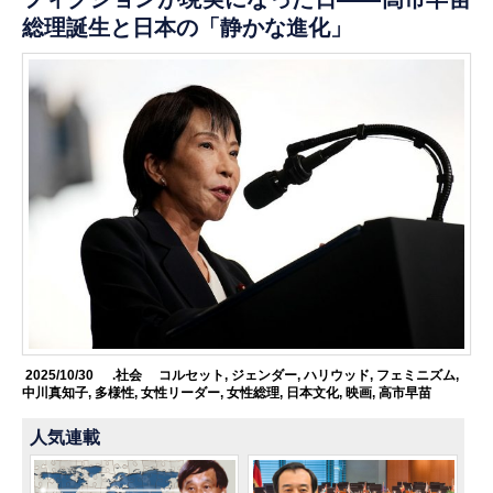
総理誕生と日本の「静かな進化」
2025/10/30
.社会
コルセット
,
ジェンダー
,
ハリウッド
,
フェミニズム
,
中川真知子
,
多様性
,
女性リーダー
,
女性総理
,
日本文化
,
映画
,
高市早苗
人気連載