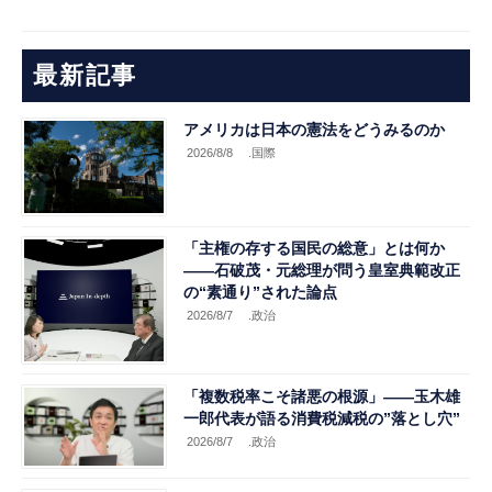
最新記事
アメリカは日本の憲法をどうみるのか
2026/8/8
.国際
「主権の存する国民の総意」とは何か
――石破茂・元総理が問う皇室典範改正
の“素通り”された論点
2026/8/7
.政治
「複数税率こそ諸悪の根源」――玉木雄
一郎代表が語る消費税減税の”落とし穴”
2026/8/7
.政治