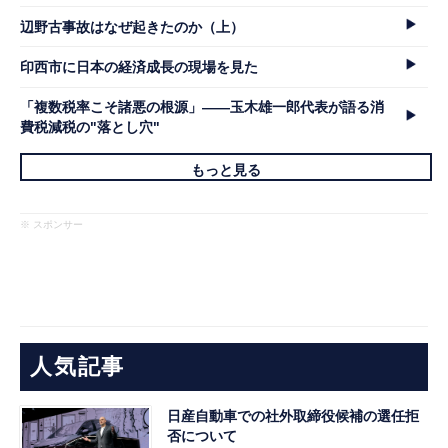
辺野古事故はなぜ起きたのか（上）
印西市に日本の経済成長の現場を見た
「複数税率こそ諸悪の根源」――玉木雄一郎代表が語る消
費税減税の"落とし穴"
もっと見る
※ スポンサー
人気記事
日産自動車での社外取締役候補の選任拒
否について