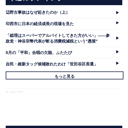
辺野古事故はなぜ起きたのか（上）
印西市に日本の経済成長の現場を見た
「総理はスーパーでアルバイトしてきた方がいい」――参
政党・神谷宗幣代表が斬る消費税減税という"愚策"
8月の「平和」合唱の欠陥、ふたたび
自民・維新タッグ候補敗れたわけ「世田谷区長選」
もっと見る
※ スポンサー