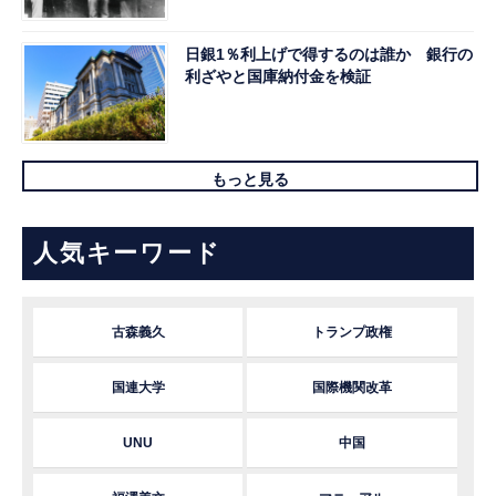
日銀1％利上げで得するのは誰か 銀行の
利ざやと国庫納付金を検証
もっと見る
人気キーワード
古森義久
トランプ政権
国連大学
国際機関改革
UNU
中国