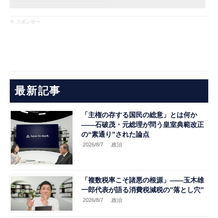
※ スポンサー
最新記事
「主権の存する国民の総意」とは何か
――石破茂・元総理が問う皇室典範改正
の“素通り”された論点
2026/8/7
.政治
「複数税率こそ諸悪の根源」――玉木雄
一郎代表が語る消費税減税の”落とし穴”
2026/8/7
.政治