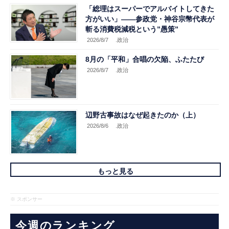
「総理はスーパーでアルバイトしてきた
方がいい」――参政党・神谷宗幣代表が
斬る消費税減税という”愚策”
2026/8/7
.政治
8月の「平和」合唱の欠陥、ふたたび
2026/8/7
.政治
辺野古事故はなぜ起きたのか（上）
2026/8/6
.政治
もっと見る
※ スポンサー
今週のランキング