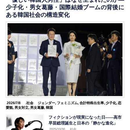
少子化・男女葛藤・国際結婚ブームの背後に
ある韓国社会の構造変化
2026/7/8
.社会
ジェンダー
,
フェミニズム
,
合計特殊出生率
,
少子化
,
恋
愛観
,
男女対立
,
男女葛藤
,
韓国
フィクションが現実になった日——高市
早苗総理誕生と日本の「静かな進化」
2025/10/30
.社会