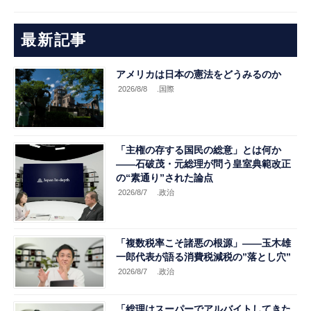
最新記事
アメリカは日本の憲法をどうみるのか
2026/8/8
.国際
「主権の存する国民の総意」とは何か
――石破茂・元総理が問う皇室典範改正
の“素通り”された論点
2026/8/7
.政治
「複数税率こそ諸悪の根源」――玉木雄
一郎代表が語る消費税減税の”落とし穴”
2026/8/7
.政治
「総理はスーパーでアルバイトしてきた