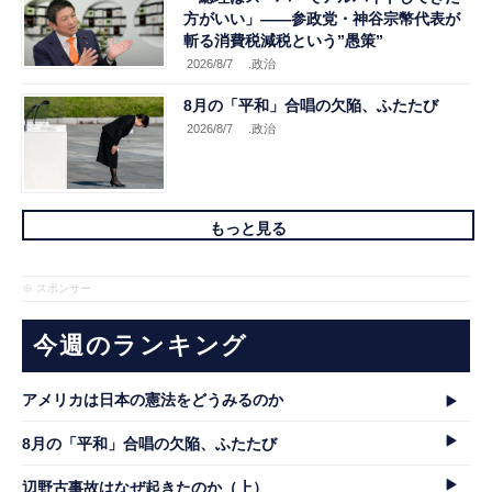
方がいい」――参政党・神谷宗幣代表が
斬る消費税減税という”愚策”
2026/8/7
.政治
8月の「平和」合唱の欠陥、ふたたび
2026/8/7
.政治
もっと見る
※ スポンサー
今週のランキング
アメリカは日本の憲法をどうみるのか
8月の「平和」合唱の欠陥、ふたたび
辺野古事故はなぜ起きたのか（上）