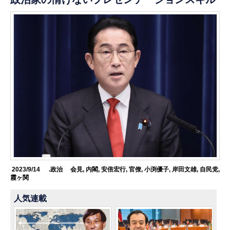
2023/9/14
.政治
会見
,
内閣
,
安倍宏行
,
官僚
,
小渕優子
,
岸田文雄
,
自民党
,
霞ヶ関
人気連載