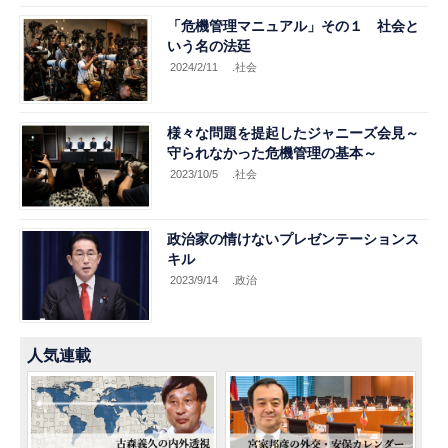
「危機管理マニュアル」その１ 社会と
いう名の法廷
2024/2/11
.社会
様々な問題を提起したジャニーズ会見～
守られなかった危機管理の基本～
2023/10/5
.社会
政治家の情けないプレゼンテーションス
キル
2023/9/14
.政治
人気連載