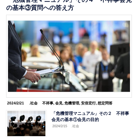
の基本③質問への答え方
2024/2/21
.社会
不祥事
,
会見
,
危機管理
,
安倍宏行
,
想定問答
「危機管理マニュアル」その２ 不祥事
会見の基本①会見の目的
2024/2/15
.社会