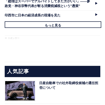
「総理はスーパーでアルバイトしてきた方がいい」――参
政党・神谷宗幣代表が斬る消費税減税という"愚策"
印西市に日本の経済成長の現場を見た
もっと見る
※ スポンサー
人気記事
日産自動車での社外取締役候補の選任拒
否について