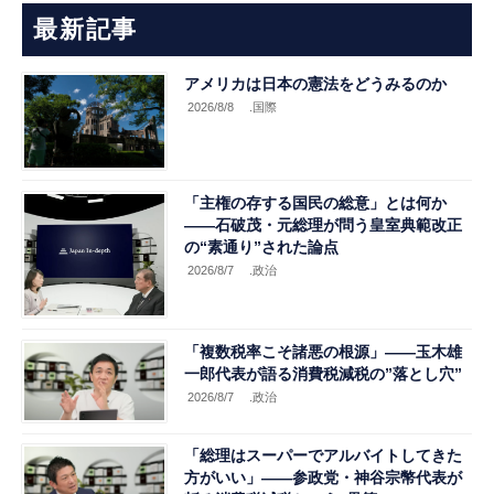
最新記事
アメリカは日本の憲法をどうみるのか
2026/8/8
.国際
「主権の存する国民の総意」とは何か
――石破茂・元総理が問う皇室典範改正
の“素通り”された論点
2026/8/7
.政治
「複数税率こそ諸悪の根源」――玉木雄
一郎代表が語る消費税減税の”落とし穴”
2026/8/7
.政治
「総理はスーパーでアルバイトしてきた
方がいい」――参政党・神谷宗幣代表が