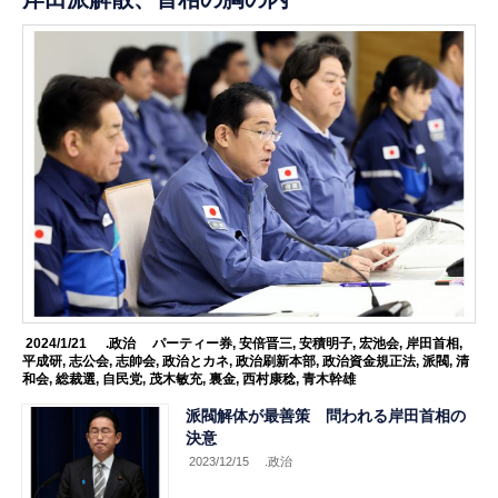
2024/1/21
.政治
パーティー券
,
安倍晋三
,
安積明子
,
宏池会
,
岸田首相
,
平成研
,
志公会
,
志帥会
,
政治とカネ
,
政治刷新本部
,
政治資金規正法
,
派閥
,
清
和会
,
総裁選
,
自民党
,
茂木敏充
,
裏金
,
西村康稔
,
青木幹雄
派閥解体が最善策 問われる岸田首相の
決意
2023/12/15
.政治