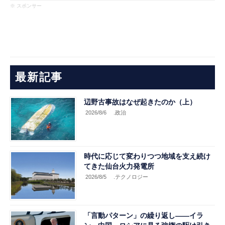
※ スポンサー
最新記事
辺野古事故はなぜ起きたのか（上）
2026/8/6
.政治
時代に応じて変わりつつ地域を支え続け
てきた仙台火力発電所
2026/8/5
.テクノロジー
「言動パターン」の繰り返し――イラ