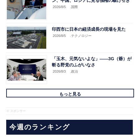
ン、中国、ロシアに見る強権の駆け引き
2026/8/5
.国際
印西市に日本の経済成長の現場を見た
2026/8/5
.テクノロジー
「玉木、元気ないよな」――3G（爺）が
斬る野党のふがいなさ
2026/8/3
.政治
もっと見る
※ スポンサー
今週のランキング