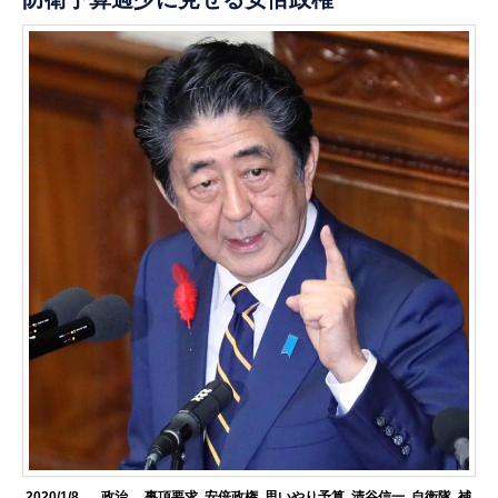
2020/1/8
.政治
事項要求
,
安倍政権
,
思いやり予算
,
清谷信一
,
自衛隊
,
補