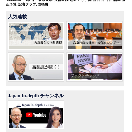
正予算
,
記者クラブ
,
防衛費
人気連載
Japan In-depth チャンネル