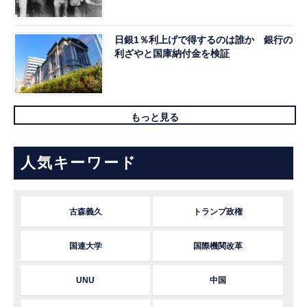
日銀1％利上げで得するのは誰か 銀行の
利ざやと国庫納付金を検証
もっと見る
人気キーワード
古森義久
トランプ政権
国連大学
国際機関改革
UNU
中国