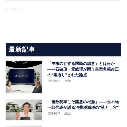
※ スポンサー
最新記事
「主権の存する国民の総意」とは何か
――石破茂・元総理が問う皇室典範改正
の“素通り”された論点
2026/8/7
.政治
「複数税率こそ諸悪の根源」――玉木雄
一郎代表が語る消費税減税の”落とし穴”
2026/8/7
.政治