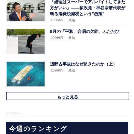
「総理はスーパーでアルバイトしてきた
方がいい」――参政党・神谷宗幣代表が
斬る消費税減税という”愚策”
2026/8/7
.政治
8月の「平和」合唱の欠陥、ふたたび
2026/8/7
.政治
辺野古事故はなぜ起きたのか（上）
2026/8/6
.政治
もっと見る
※ スポンサー
今週のランキング