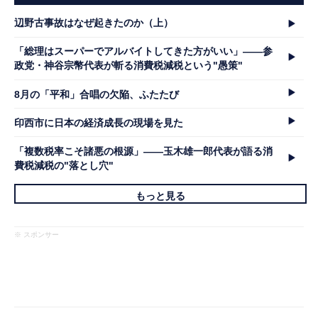
辺野古事故はなぜ起きたのか（上）
「総理はスーパーでアルバイトしてきた方がいい」――参
政党・神谷宗幣代表が斬る消費税減税という"愚策"
8月の「平和」合唱の欠陥、ふたたび
印西市に日本の経済成長の現場を見た
「複数税率こそ諸悪の根源」――玉木雄一郎代表が語る消
費税減税の"落とし穴"
もっと見る
※ スポンサー