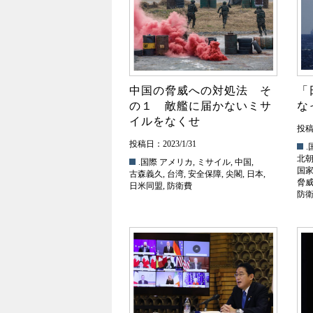
中国の脅威への対処法 そ
「
の１ 敵艦に届かないミサ
な
イルをなくせ
投稿日
投稿日：2023/1/31
.
北
.国際
アメリカ
,
ミサイル
,
中国
,
国
古森義久
,
台湾
,
安全保障
,
尖閣
,
日本
,
脅
日米同盟
,
防衛費
防