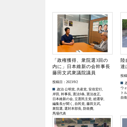
「政権獲得、衆院選3回の
陸
内に」日本維新の会幹事長
達
藤田文武衆議院議員
投稿日
投稿日：2023/9/2
.
ウ
.政治
公明党
,
共産党
,
安倍宏行
,
ト
岸田
,
幹事長
,
憲法9条
,
憲法改正
,
自
日本維新の会
,
立憲民主党
,
総選挙
,
編集長が聞く
,
自民党
,
藤田文武
,
衆院選
,
選対本部長
,
防衛費
,
馬場代表