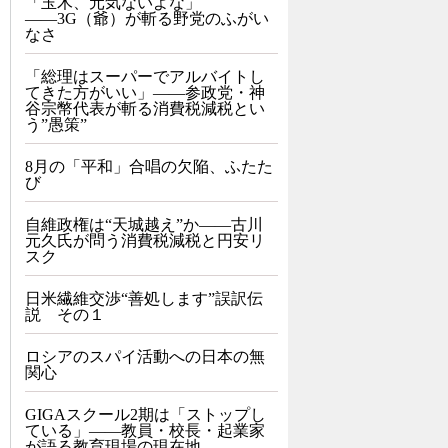
「玉木、元気ないよな」
――3G（爺）が斬る野党のふがい
なさ
「総理はスーパーでアルバイトし
てきた方がいい」――参政党・神
谷宗幣代表が斬る消費税減税とい
う”愚策”
8月の「平和」合唱の欠陥、ふたた
び
自維政権は“天城越え”か――古川
元久氏が問う消費税減税と円安リ
スク
日米繊維交渉“善処します”誤訳伝
説 その１
ロシアのスパイ活動への日本の無
関心
GIGAスクール2期は「ストップし
ている」——教員・校長・起業家
が語る教育現場の現在地