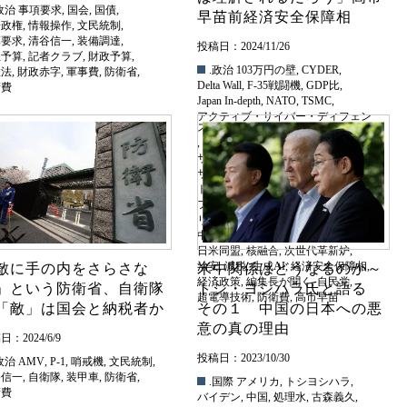
政治
事項要求
,
国会
,
国債
,
早苗前経済安全保障相
倍政権
,
情報操作
,
文民統制
,
算要求
,
清谷信一
,
装備調達
,
投稿日：2024/11/26
正予算
,
記者クラブ
,
財政予算
,
.政治
103万円の壁
,
CYDER
,
政法
,
財政赤字
,
軍事費
,
防衛省
,
Delta Wall
,
F-35戦闘機
,
GDP比
,
衛費
Japan In-depth
,
NATO
,
TSMC
,
アクティブ・サイバー・ディフェン
ス
,
インド太平洋
,
エネルギー安全保障
,
サイバーセキュリティ
,
サイバー犯罪
,
データセンター
,
テロ
,
トマホーク・ミサイル
,
トランプ
,
フュージョンエネルギー
,
リチウム分離技術
,
レーザー兵器
,
中国
,
台湾
,
安倍宏行
,
年金制度
,
日米同盟
,
核融合
,
次世代革新炉
,
治安
,
減税
,
生成AI
,
経済安全保障相
,
敵に手の内をさらさな
米中関係はどうなるのか～
経済政策
,
編集長が聞く
,
自民党
,
」という防衛省、自衛隊
トシ・ヨシハラ氏と語る
超電導技術
,
防衛費
,
高市早苗
「敵」は国会と納税者か
その１ 中国の日本への悪
意の真の理由
：2024/6/9
投稿日：2023/10/30
政治
AMV
,
P-1
,
哨戒機
,
文民統制
,
谷信一
,
自衛隊
,
装甲車
,
防衛省
,
.国際
アメリカ
,
トシヨシハラ
,
衛費
バイデン
,
中国
,
処理水
,
古森義久
,