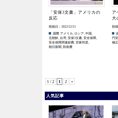
「安保3文書」アメリカの
ア
反応
大
投稿日：2022/12/13
投稿日
.国際
アメリカ
,
ロシア
,
中国
,
.
北朝鮮
,
台湾
,
安保3文書
,
安全保障
,
円
安全保障関連経費
,
宮家邦彦
,
補
朝日新聞
,
防衛費
1 / 2
1
2
»
人気記事