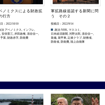
ベノミクスによる財政拡
軍拡路線追認する新聞に問
の行方
う その２
：2022/10/10
投稿日：2022/9/14
政治
アベノミクス
,
インフレ
,
.政治
NHK
,
マスコミ
,
安
,
安倍晋三
,
岸田政権
,
清谷信一
,
日本経済新聞
,
河野太郎
,
清谷信一
,
正予算
,
財政赤字
,
防衛費
装備
,
装甲車
,
記者クラブ
,
財務省
,
防衛省
,
防衛費
,
陸上自衛隊