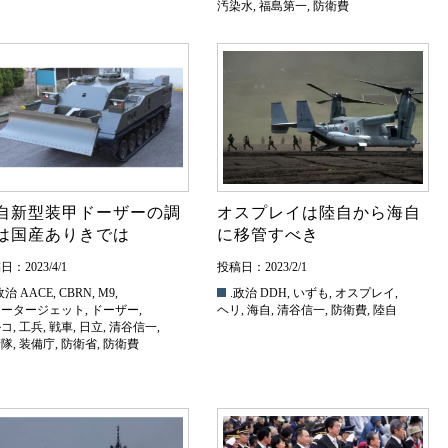
汚染水
,
福島第一
,
防衛費
自新型装甲ドーザーの調
オスプレイは陸自から海自
は国産ありきでは
に移管すべき
：2023/4/1
投稿日：2023/2/1
政治
AACE
,
CBRN
,
M9
,
.政治
DDH
,
いずも
,
オスプレイ
,
ォータージェット
,
ドーザー
,
ヘリ
,
海自
,
清谷信一
,
防衛費
,
陸自
ルコ
,
工兵
,
戦車
,
日立
,
清谷信一
,
衛隊
,
装備庁
,
防衛省
,
防衛費