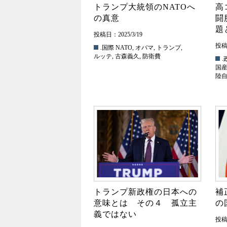
トランプ大統領のNATOへ
高
の真意
闘
題
投稿日：2025/3/19
投稿日
.国際
NATO
,
オバマ
,
トランプ
,
ルッテ
,
古森義久
,
防衛費
.
国
陸
トランプ新政権の日本への
補
意味とは その４ 孤立主
の
義ではない
投稿日