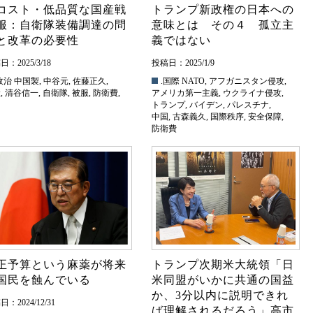
コスト・低品質な国産戦
トランプ新政権の日本への
服：自衛隊装備調達の問
意味とは その４ 孤立主
と改革の必要性
義ではない
：2025/3/18
投稿日：2025/1/9
政治
中国製
,
中谷元
,
佐藤正久
,
.国際
NATO
,
アフガニスタン侵攻
,
産
,
清谷信一
,
自衛隊
,
被服
,
防衛費
,
アメリカ第一主義
,
ウクライナ侵攻
,
自
トランプ
,
バイデン
,
パレスチナ
,
中国
,
古森義久
,
国際秩序
,
安全保障
,
防衛費
正予算という麻薬が将来
トランプ次期米大統領「日
国民を蝕んでいる
米同盟がいかに共通の国益
か、3分以内に説明できれ
：2024/12/31
ば理解されるだろう」高市