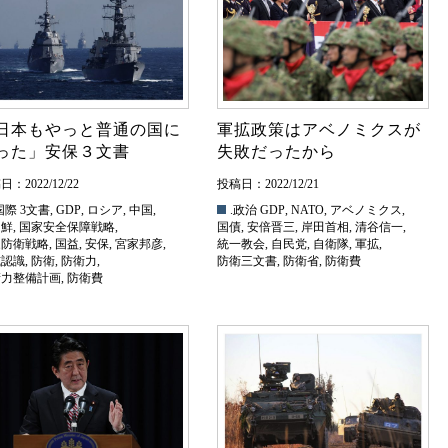
日本もやっと普通の国に
軍拡政策はアベノミクスが
った」安保３文書
失敗だったから
：2022/12/22
投稿日：2022/12/21
国際
3文書
,
GDP
,
ロシア
,
中国
,
.政治
GDP
,
NATO
,
アベノミクス
,
朝鮮
,
国家安全保障戦略
,
国債
,
安倍晋三
,
岸田首相
,
清谷信一
,
家防衛戦略
,
国益
,
安保
,
宮家邦彦
,
統一教会
,
自民党
,
自衛隊
,
軍拡
,
威認識
,
防衛
,
防衛力
,
防衛三文書
,
防衛省
,
防衛費
衛力整備計画
,
防衛費