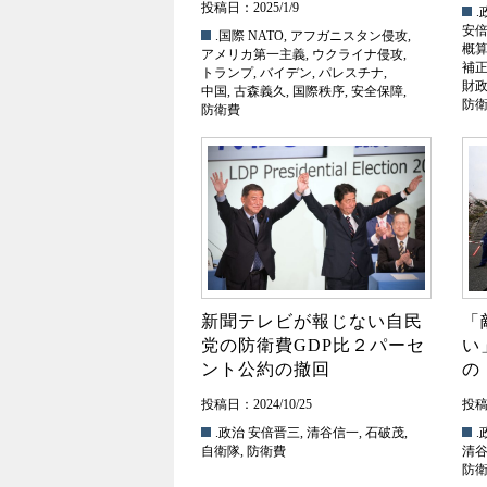
投稿日：2025/1/9
.
安
.国際
NATO
,
アフガニスタン侵攻
,
概
アメリカ第一主義
,
ウクライナ侵攻
,
補
トランプ
,
バイデン
,
パレスチナ
,
財
中国
,
古森義久
,
国際秩序
,
安全保障
,
防
防衛費
新聞テレビが報じない自民
「
党の防衛費GDP比２パーセ
い
ント公約の撤回
の
投稿日：2024/10/25
投稿日
.政治
安倍晋三
,
清谷信一
,
石破茂
,
.
自衛隊
,
防衛費
清
防