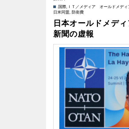
.国際
,
ＩＴ／メディア
オールドメディ
日米同盟
,
防衛費
日本オールドメディ
新聞の虚報