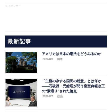
※ スポンサー
最新記事
アメリカは日本の憲法をどうみるのか
2026/8/8
.国際
「主権の存する国民の総意」とは何か
――石破茂・元総理が問う皇室典範改正
の“素通り”された論点
2026/8/7
.政治