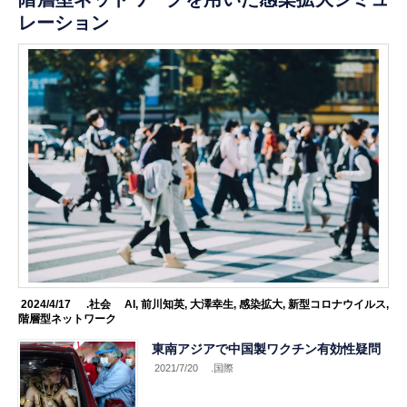
レーション
2024/4/17
.社会
AI
,
前川知英
,
大澤幸生
,
感染拡大
,
新型コロナウイルス
,
階層型ネットワーク
東南アジアで中国製ワクチン有効性疑問
2021/7/20
.国際