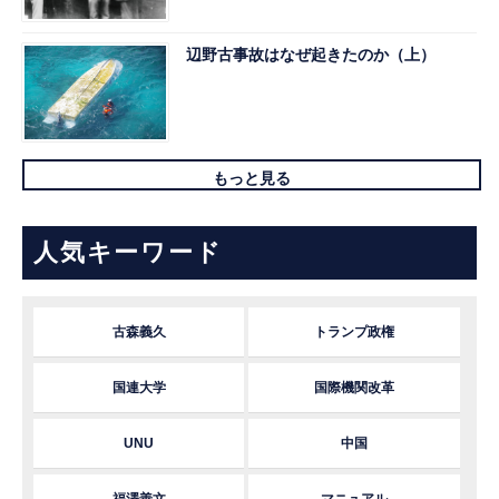
辺野古事故はなぜ起きたのか（上）
もっと見る
人気キーワード
古森義久
トランプ政権
国連大学
国際機関改革
UNU
中国
福澤善文
マニュアル