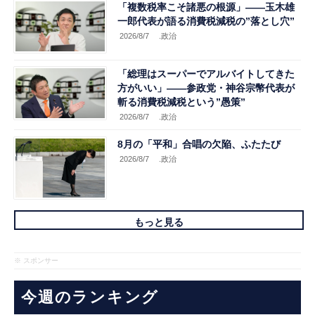
「複数税率こそ諸悪の根源」――玉木雄
一郎代表が語る消費税減税の”落とし穴”
2026/8/7
.政治
「総理はスーパーでアルバイトしてきた
方がいい」――参政党・神谷宗幣代表が
斬る消費税減税という”愚策”
2026/8/7
.政治
8月の「平和」合唱の欠陥、ふたたび
2026/8/7
.政治
もっと見る
※ スポンサー
今週のランキング